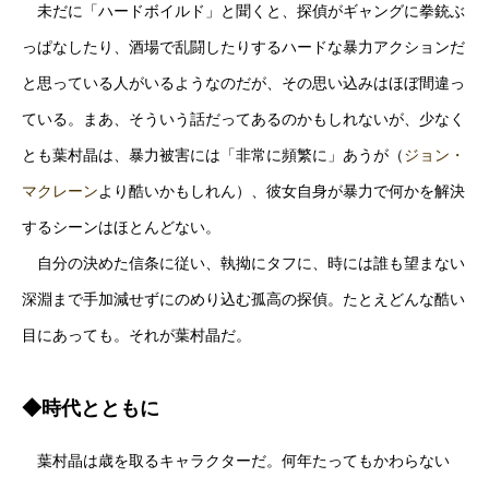
未だに「ハードボイルド」と聞くと、探偵がギャングに拳銃ぶ
っぱなしたり、酒場で乱闘したりするハードな暴力アクションだ
と思っている人がいるようなのだが、その思い込みはほぼ間違っ
ている。まあ、そういう話だってあるのかもしれないが、少なく
とも葉村晶は、暴力被害には「非常に頻繁に」あうが（
ジョン・
マクレーン
より酷いかもしれん）、彼女自身が暴力で何かを解決
するシーンはほとんどない。
自分の決めた信条に従い、執拗にタフに、時には誰も望まない
深淵まで手加減せずにのめり込む孤高の探偵。たとえどんな酷い
目にあっても。それが葉村晶だ。
◆時代とともに
葉村晶は歳を取るキャラクターだ。何年たってもかわらない