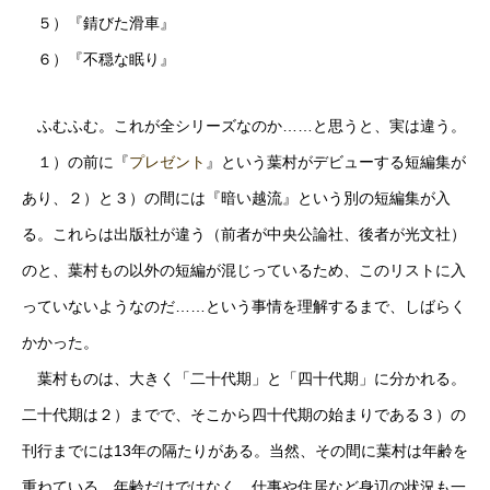
５）『錆びた滑車』
６）『不穏な眠り』
ふむふむ。これが全シリーズなのか……と思うと、実は違う。
１）の前に『
プレゼント
』という葉村がデビューする短編集が
あり、２）と３）の間には『暗い越流』という別の短編集が入
る。これらは出版社が違う（前者が中央公論社、後者が光文社）
のと、葉村もの以外の短編が混じっているため、このリストに入
っていないようなのだ……という事情を理解するまで、しばらく
かかった。
葉村ものは、大きく「二十代期」と「四十代期」に分かれる。
二十代期は２）までで、そこから四十代期の始まりである３）の
刊行までには13年の隔たりがある。当然、その間に葉村は年齢を
重ねている。年齢だけではなく、仕事や住居など身辺の状況も一