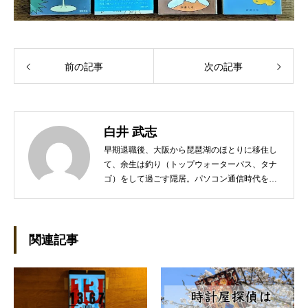
前の記事
次の記事
白井 武志
早期退職後、大阪から琵琶湖のほとりに移住し
て、余生は釣り（トップウォーターバス、タナ
ゴ）をして過ごす隠居。パソコン通信時代を知
るネットワーカー。PCの海外RPG、漫画、海
外ドラマ、本格ミステリなどを少々嗜む。
関連記事