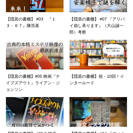
【隠居の書棚】 #03 『１
【隠居の書棚】 #07 『アリバ
３・６７』陳浩基
イ崩し承ります』（大山誠一
郎）考察
【隠居の書棚】#05 映画『ナ
【隠居の書棚】祝・10回！イ
イブズアウト』ライアン・ジ
ンタールード
ョンソン