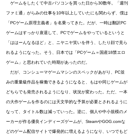
ゲームをしたくて中古パソコンを買った日から30数年。「週刊
ファミ通」がらみの仕事を10年以上していたにも関わらず、僕は
「PCゲーム原理主義者」を名乗ってきた。だが、一時は翻訳PC
ゲームはすっかり衰退して、PCでゲームをやっているというと
「ははーんなるほど」と、ニヤニヤ笑いを伴う、したり顔で見ら
れるようになった。そう、日本では「PCゲーム＝国産18禁エロ
ゲーム」と思われていた時期があったのだ。
だが、コンシューマゲームマシンのスペックがあがり、PC並
みの重量級作品を稼働できるようになると、もはや同じゲームが
どちらでも発売されるようになり、状況が変わった。ただ、一本
の大作ゲームを作るのには天文学的な予算が必要とされるように
なって、タイトル数は減っていった。逆に、個人や中小規模のメ
ーカーが作る優良インディーズゲームが、SteamやGOG.comな
どのゲーム配信サイトで爆発的に増えるようになり、いつでもど