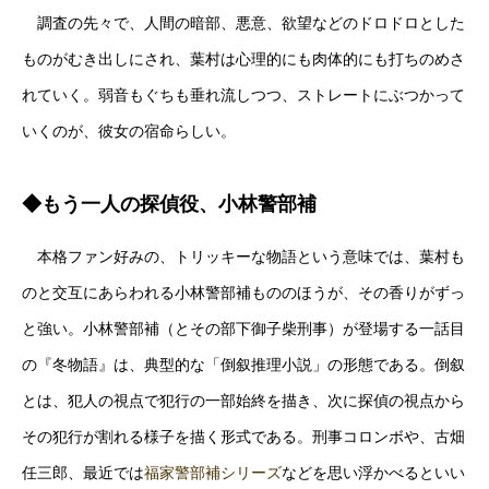
調査の先々で、人間の暗部、悪意、欲望などのドロドロとした
ものがむき出しにされ、葉村は心理的にも肉体的にも打ちのめさ
れていく。弱音もぐちも垂れ流しつつ、ストレートにぶつかって
いくのが、彼女の宿命らしい。
◆もう一人の探偵役、小林警部補
本格ファン好みの、トリッキーな物語という意味では、葉村も
のと交互にあらわれる小林警部補もののほうが、その香りがずっ
と強い。小林警部補（とその部下御子柴刑事）が登場する一話目
の『冬物語』は、典型的な「倒叙推理小説」の形態である。倒叙
とは、犯人の視点で犯行の一部始終を描き、次に探偵の視点から
その犯行が割れる様子を描く形式である。刑事コロンボや、古畑
任三郎、最近では
福家警部補シリーズ
などを思い浮かべるといい