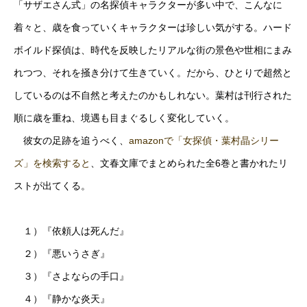
「サザエさん式」の名探偵キャラクターが多い中で、こんなに
着々と、歳を食っていくキャラクターは珍しい気がする。ハード
ボイルド探偵は、時代を反映したリアルな街の景色や世相にまみ
れつつ、それを掻き分けて生きていく。だから、ひとりで超然と
しているのは不自然と考えたのかもしれない。葉村は刊行された
順に歳を重ね、境遇も目まぐるしく変化していく。
彼女の足跡を追うべく、
amazonで「女探偵・葉村晶シリー
ズ」を検索すると
、文春文庫でまとめられた全6巻と書かれたリ
ストが出てくる。
１）『依頼人は死んだ』
２）『悪いうさぎ』
３）『さよならの手口』
４）『静かな炎天』