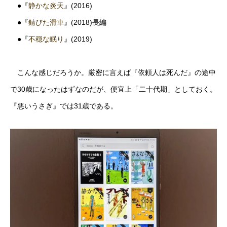
●『
静かな炎天
』(2016)
●『
錆びた滑車
』(2018)長編
●『
不穏な眠り
』(2019)
こんな感じだろうか。厳密に言えば『依頼人は死んだ』の途中
で30歳になったはずなのだが、便宜上「二十代期」としておく。
『悪いうさぎ』では31歳である。