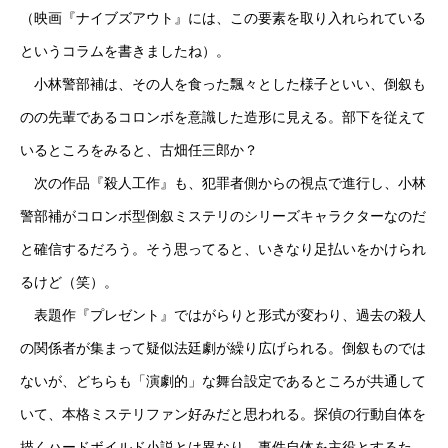
（映画『ナイブズアウト』には、この要素を取り入れられている
というコラムを書きましたね）。
小林警部補は、その人を食った飄々とした様子といい、倒叙も
のの先輩であるコロンボを意識した造形に見える。部下を従えて
いるところをみると、古畑任三郎か？
次の作品『殺人工作』も、犯罪者側からの視点で進行し、小林
警部補がコロンボ型倒叙ミステリのシリーズキャラクターなのだ
と確信するだろう。そう思ってると、いきなり足払いをかけられ
るけど（笑）。
表題作『プレゼント』ではがらりと形式が変わり、過去の殺人
の関係者が集まって疑似法廷劇が繰り広げられる。倒叙ものでは
ないが、どちらも「演劇的」な舞台設定であるところが共通して
いて、本格ミステリファン好みだと思われる。探偵の行動自体を
描くハードボイルド小説とは異なり、事件自体を主役とするた