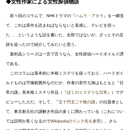
◆女性作家による女性探偵物語
前々回のコラムで、NHKドラマの『
ハムラ・アキラ
』を一瞬見
て、これは原作を読まねばならないと直感し、テレビを切っ
た……というような話を書いた。全部ではないが、ざっとその足
跡を追ったので紹介してみたいと思う。
葉村晶シリーズは一言で言うなら、女性探偵ハードボイルド譚
である。
このコラムは基本的に本格ミステリを扱っており、ハードボイ
ルドものは守備範囲外なのだが、作者の若竹七海はもともと『日
常の謎』系本格ミステリ作品（『
ぼくのミステリな日常
』）でデ
ビューした人だ。そして、『
五十円玉二十枚の謎
』の出題者とし
て、東京創元社の謎解き作品の多くに関わっている（これについ
ては説明が長くなるので
Wikipediaのリンク先を参照
）。さら