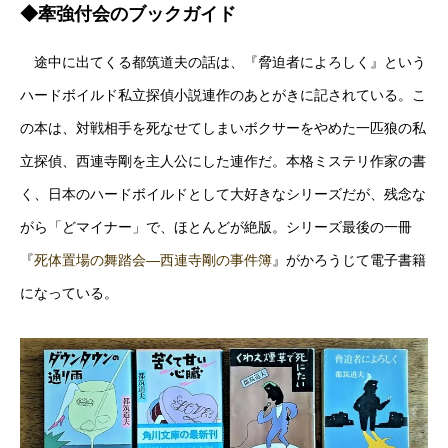
◆牽強付会のブックガイド
途中に出てくる都筑道夫の話は、『脅迫者によろしく』という
ハードボイルド私立探偵小説連作のあとがきに記されている。こ
の本は、対戦相手を死なせてしまいボクサーをやめた一匹狼の私
立探偵、西連寺剛を主人公にした連作だ。本格ミステリ作家の書
く、日本のハードボイルドとして大好きなシリーズだが、残念な
がら「どマイナー」で、ほとんどが絶版。シリーズ最後の一冊
『
死体置場の舞踏会―西連寺剛の事件簿
』がかろうじて電子書籍
になっている。