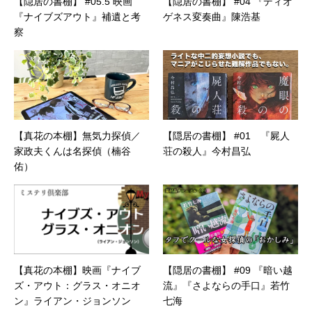
【隠居の書棚】 #05.5 映画
【隠居の書棚】 #04 『ディオ
『ナイブズアウト』補遺と考
ゲネス変奏曲』陳浩基
察
【真花の本棚】無気力探偵／
【隠居の書棚】 #01 『屍人
家政夫くんは名探偵（楠谷
荘の殺人』今村昌弘
佑）
【真花の本棚】映画『ナイブ
【隠居の書棚】 #09 『暗い越
ズ・アウト：グラス・オニオ
流』『さよならの手口』若竹
ン』ライアン・ジョンソン
七海