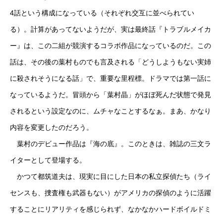
4話という構成になっている（それぞれ交互に並べられてい
る）。計算があってないようだが、実は最終話『トラブルメイカ
ー』は、この二組が競演するコラボ作品になっているのだ。この
話は、その後の葉村ものでも言及される「どうしようもない実姉
に殺されそうになる話」で、重要な里程標。ドラマでは第一話に
なっているようだ。冒頭から「葉村晶」がほぼ死んだ状態で発見
されるという設定なのに、ムチャなことするなぁ。まあ、かなり
内容を変更したのだろう。
葉村のデビュー作品は『海の底』。このときは、雑誌の三文ラ
イターとして登場する。
かつて都筑道夫は、現実に目にした日本の私立探偵たち（ライ
センスも、捜査権も武器もない）がアメリカの探偵のように活躍
することにリアリティを感じられず、なかなかハードボイルドミ