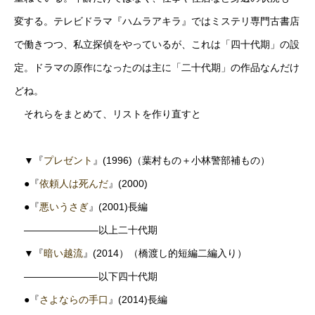
変する。テレビドラマ『ハムラアキラ』ではミステリ専門古書店
で働きつつ、私立探偵をやっているが、これは「四十代期」の設
定。ドラマの原作になったのは主に「二十代期」の作品なんだけ
どね。
それらをまとめて、リストを作り直すと
▼『
プレゼント
』(1996)（葉村もの＋小林警部補もの）
●『
依頼人は死んだ
』(2000)
●『
悪いうさぎ
』(2001)長編
———————–以上二十代期
▼『
暗い越流
』(2014）（橋渡し的短編二編入り）
———————–以下四十代期
●『
さよならの手口
』(2014)長編