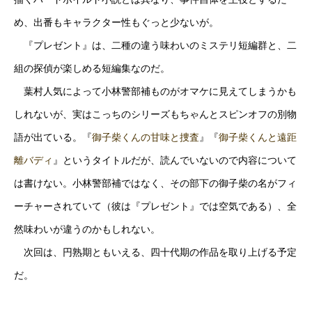
め、出番もキャラクター性もぐっと少ないが。
『プレゼント』は、二種の違う味わいのミステリ短編群と、二
組の探偵が楽しめる短編集なのだ。
葉村人気によって小林警部補ものがオマケに見えてしまうかも
しれないが、実はこっちのシリーズもちゃんとスピンオフの別物
語が出ている。『
御子柴くんの甘味と捜査
』『
御子柴くんと遠距
離バディ
』というタイトルだが、読んでいないので内容について
は書けない。小林警部補ではなく、その部下の御子柴の名がフィ
ーチャーされていて（彼は『プレゼント』では空気である）、全
然味わいが違うのかもしれない。
次回は、円熟期ともいえる、四十代期の作品を取り上げる予定
だ。