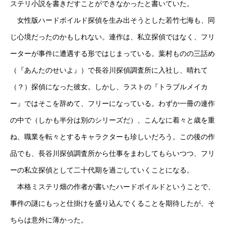
ステリ小説を書きだすことができなかったと書いていた。
女性版ハードボイルド探偵を生み出そうとした若竹七海も、同
じ心境だったのかもしれない。連作は、私立探偵ではなく、フリ
ーターが事件に遭遇する形ではじまっている。葉村ものの三話め
（『あんたのせいよ』）で長谷川探偵調査所に入社し、晴れて
（？）探偵になった彼女。しかし、ラストの『トラブルメイカ
ー』ではそこを辞めて、フリーになっている。わずか一冊の連作
の中で（しかも半分は別のシリーズだ）、こんなに着々と歳を重
ね、職業を転々とするキャラクターも珍しいだろう。この後の作
品でも、長谷川探偵調査所から仕事をまわしてもらいつつ、フリ
ーの私立探偵として二十代期を過ごしていくことになる。
本格ミステリ畑の作者が書いたハードボイルドということで、
事件の謎にもっと仕掛けを盛り込んでくることを期待したが、そ
ちらは意外に薄かった。