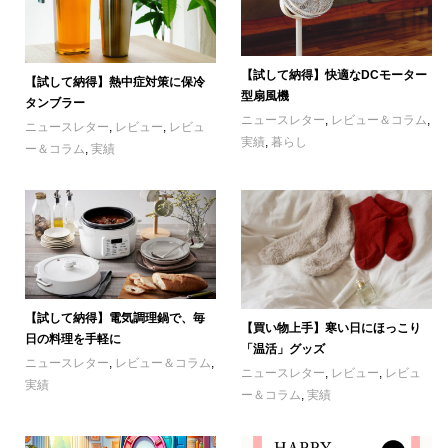
【試して納得】快適なDCモーター
【試して納得】熱中症対策に保冷
型扇風機
タンブラー
ニュースレター
,
レビュー＆コラム
,
ニュースレター
,
レビュー
,
レビュ
実績
,
暮らし
ー＆コラム
,
実績
【試して納得】電気調理鍋で、毎
【買い物上手】寒い日にほっこり
日の料理を手軽に
「温活」グッズ
ニュースレター
,
レビュー＆コラム
,
ニュースレター
,
レビュー
,
レビュ
実績
ー＆コラム
,
実績