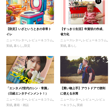
【防災】いざというときの非常ト
【すっきり生活】年賀状の作成、
イレ
省力化
ニュースレター
,
レビュー＆コラム
,
ニュースレター
,
レビュー＆コラム
,
実績
,
暮らし
,
防災
実績
,
暮らし
「エンタメZ世代のシン・常識」
【買い物上手】アウトドアで便利
（日経エンタテインメント！）
に使える水筒
ニュースレター
,
レビュー＆コラム
,
ニュースレター
,
レビュー
,
レビュ
実績
,
書籍・雑誌
ー＆コラム
,
実績