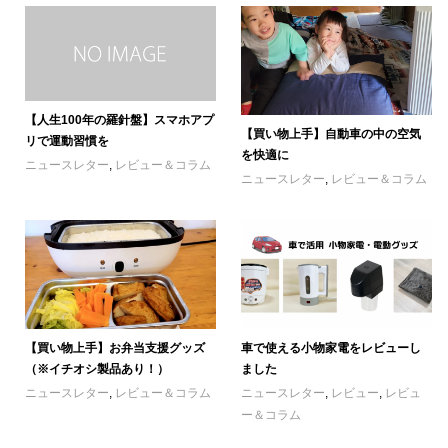
【人生100年の羅針盤】スマホアプ
【買い物上手】自動車の中の空気
リで運動習慣を
を快適に
ニュースレター
,
レビュー＆コラム
ニュースレター
,
レビュー＆コラム
【買い物上手】お弁当支援グッズ
車で使える小物家電をレビューし
（※イチオシ製品あり！）
ました
ニュースレター
,
レビュー＆コラム
ニュースレター
,
レビュー
,
レビュ
ー＆コラム