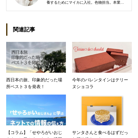
養するためにマイカに入社。色物担当。本業は
管理部門。総務・経理の仕事を担当している。
●これまでの主な仕事 短大卒業後、金融系の職
に就くものの阪神大震災に遭い転職。 大阪で不
動産会社に入社し、独学で宅地建物取引主任者
関連記事
の資格を取得。その後、華麗なる転身を試みる
べく上京。設立して間もない会社に携わること
が多かったので、総務的な社内整備を得意とす
る。●連絡先 メール：kako@office-mica.com
西日本の旅、印象的だった場
今年のバレンタインはテリー
所ベスト３を発表！
ヌショコラ
【コラム】「せやろがいおじ
サンタさんと食べるはずだっ