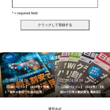
* = required field
2024.06.24
2024.06.12
【日経パソコン】（6/24号）【生
【書籍】ゼロからはじめる なるほ
成AIで日常が劇的変化 最終回】 A
ど！Copilot活用術（技術評論社）
I時代のアプリケーション／サービ
ス
運営会社