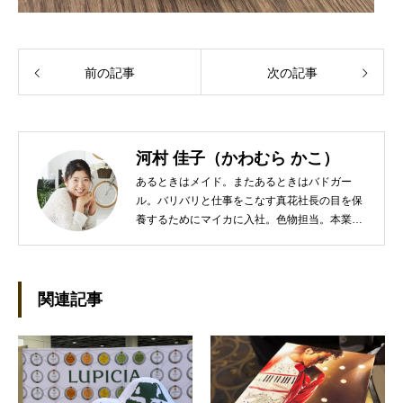
前の記事
次の記事
河村 佳子（かわむら かこ）
あるときはメイド。またあるときはバドガー
ル。バリバリと仕事をこなす真花社長の目を保
養するためにマイカに入社。色物担当。本業は
管理部門。総務・経理の仕事を担当している。
●これまでの主な仕事 短大卒業後、金融系の職
に就くものの阪神大震災に遭い転職。 大阪で不
動産会社に入社し、独学で宅地建物取引主任者
関連記事
の資格を取得。その後、華麗なる転身を試みる
べく上京。設立して間もない会社に携わること
が多かったので、総務的な社内整備を得意とす
る。●連絡先 メール：kako@office-mica.com