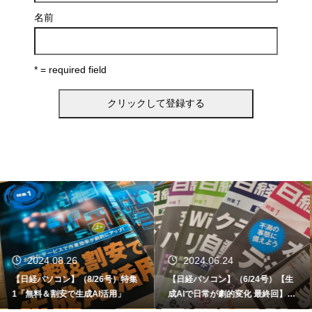
名前
* = required field
2024.06.24
2024.06.12
【日経パソコン】（6/24号）【生
【書籍】ゼロからはじめる なるほ
成AIで日常が劇的変化 最終回】 A
ど！Copilot活用術（技術評論社）
I時代のアプリケーション／サービ