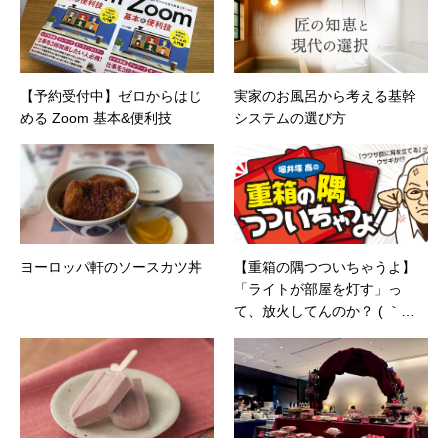
一期修了生として「哲学カフェ＠神保町」の世
話人、2020年以降は「なごテツ」のオンライン
カフェの世話人を務める。趣味は考えること。
【予約受付中】ゼロからはじ
実家のお風呂から考える基幹
める Zoom 基本&便利技
システムの選び方
ヨーロッパ軒のソースカツ丼
【重箱の隅つついちゃうよ】
「ライトが部屋を灯す」っ
て、放火してんのか？ ( ｀・
∀・´)