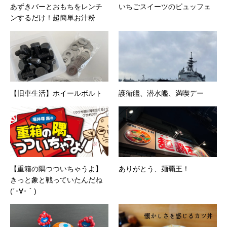
あずきバーとおもちをレンチ
いちごスイーツのビュッフェ
ンするだけ！超簡単お汁粉
【旧車生活】ホイールボルト
護衛艦、潜水艦、満喫デー
【重箱の隅つついちゃうよ】
ありがとう、麺覇王！
きっと象と戦っていたんだね
(´･∀･｀)