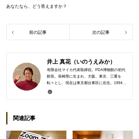
あなたなら、どう答えますか？
前の記事
次の記事
井上 真花（いのうえみか）
有限会社マイカ代表取締役。PDA博物館の初代
館長。長崎県に生まれ、大阪、東京、三重を
転々とし、現在は東京都台東区に在住。1994年
にHP100LXと出会ったのをきかっけに、フリ
ーライターとして雑誌、書籍などで執筆するよ
うになり、1997年に上京して技術評論社に入
社。その後再び独立し、2001年に「マイカ」を
設立。主な業務は、一般誌や専門誌、業界紙や
関連記事
新聞、Web媒体などBtoCコンテンツ、および広
告やカタログ、導入事例などBtoBコンテンツの
制作。プライベートでは、井上円了哲学塾の第