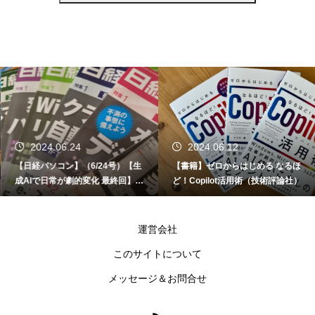
2024.06.24
2024.06.12
【日経パソコン】（6/24号）【生
【書籍】ゼロからはじめる なるほ
成AIで日常が劇的変化 最終回】 A
ど！Copilot活用術（技術評論社）
I時代のアプリケーション／サービ
ス
運営会社
このサイトについて
メッセージ＆お問合せ