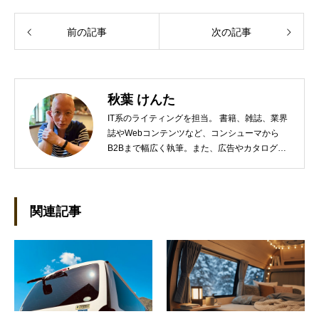
前の記事
次の記事
秋葉 けんた
IT系のライティングを担当。 書籍、雑誌、業界
誌やWebコンテンツなど、コンシューマから
B2Bまで幅広く執筆。また、広告やカタログ、
導入事例といった営業支援ツールの制作にも携
わる。年間におよそ200件の原稿を執筆。●これ
までの主な仕事 PC/周辺機器（CPU/DVD・
BD・HD DVD/LCD/プリンタなど）、基幹シス
関連記事
テム（CRM/ERP/SFA/SOA/帳票など）、ストレ
ージ（SAN/NAS/LTO/SASなど）、セキュリテ
ィ（BIOS/UTM/情報漏えい対策/デザスタリカバ
リ/内部統制・コンプライアンス/ネットワーク
セキュリティ/メールセキュリティなど）、ネッ
トワーク（KVMスイッチ/グループウェア/サー
バ/資産管理/シンクライアント/ホスティングな