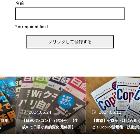
名前
* = required field
2024.06.24
2024.06.12
【日経パソコン】（6/24号）【生
【書籍】ゼロからはじめる なるほ
成AIで日常が劇的変化 最終回】 A
ど！Copilot活用術（技術評論社）
I時代のアプリケーション／サービ