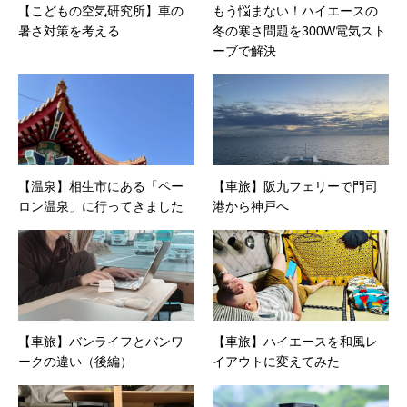
【こどもの空気研究所】車の
もう悩まない！ハイエースの
ど）、その他（.NET/BI/カタログ/各種戦略/導入
暑さ対策を考える
冬の寒さ問題を300W電気スト
事例/パートナー取材など）…ほか、多数執筆。
●連絡先 メール：kenta@office-mica.com
ーブで解決
【温泉】相生市にある「ペー
【車旅】阪九フェリーで門司
ロン温泉」に行ってきました
港から神戸へ
【車旅】バンライフとバンワ
【車旅】ハイエースを和風レ
ークの違い（後編）
イアウトに変えてみた