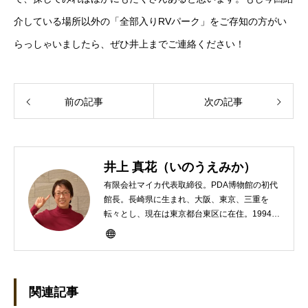
介している場所以外の「全部入りRVパーク」をご存知の方がい
らっしゃいましたら、ぜひ井上までご連絡ください！
前の記事
次の記事
井上 真花（いのうえみか）
有限会社マイカ代表取締役。PDA博物館の初代
館長。長崎県に生まれ、大阪、東京、三重を
転々とし、現在は東京都台東区に在住。1994年
にHP100LXと出会ったのをきかっけに、フリ
ーライターとして雑誌、書籍などで執筆するよ
うになり、1997年に上京して技術評論社に入
社。その後再び独立し、2001年に「マイカ」を
設立。主な業務は、一般誌や専門誌、業界紙や
関連記事
新聞、Web媒体などBtoCコンテンツ、および広