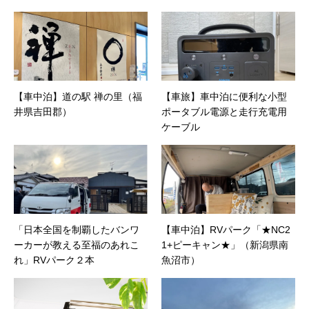
告やカタログ、導入事例などBtoBコンテンツの
制作。プライベートでは、井上円了哲学塾の第
一期修了生として「哲学カフェ＠神保町」の世
話人、2020年以降は「なごテツ」のオンライン
カフェの世話人を務める。趣味は考えること。
【車中泊】道の駅 禅の里（福
【車旅】車中泊に便利な小型
井県吉田郡）
ポータブル電源と走行充電用
ケーブル
「日本全国を制覇したバンワ
【車中泊】RVパーク「★NC2
ーカーが教える至福のあれこ
1+ピーキャン★」（新潟県南
れ」RVパーク２本
魚沼市）