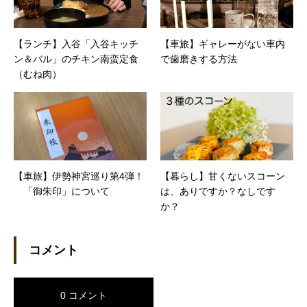
【ランチ】入谷「入谷キッチ
【車旅】ギャレーがない車内
ン＆バル」のチキン南蛮定食
で歯磨きする方法
（むね肉）
【車旅】伊勢神宮巡り第4弾！
【暮らし】甘くないスコーン
「御朱印」について
は、ありですか？なしです
か？
コメント
0 コメント