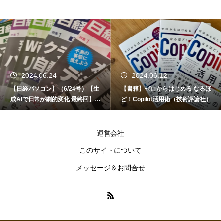
2024.06.24
2024.06.12
【日経パソコン】（6/24号）【生
【書籍】ゼロからはじめる なるほ
成AIで日常が劇的変化 最終回】 A
ど！Copilot活用術（技術評論社）
I時代のアプリケーション／サービ
ス
運営会社
このサイトについて
メッセージ＆お問合せ