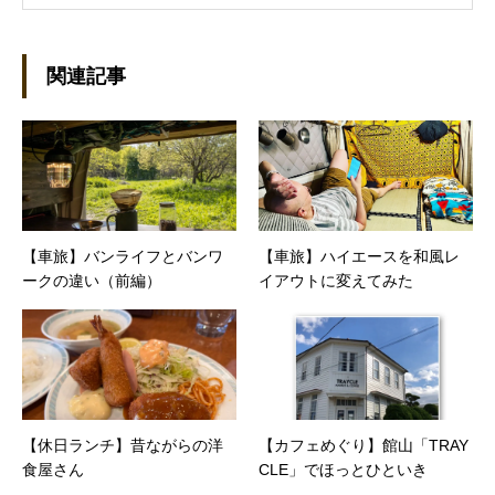
うになり、1997年に上京して技術評論社に入
社。その後再び独立し、2001年に「マイカ」を
設立。主な業務は、一般誌や専門誌、業界紙や
関連記事
新聞、Web媒体などBtoCコンテンツ、および広
告やカタログ、導入事例などBtoBコンテンツの
制作。プライベートでは、井上円了哲学塾の第
一期修了生として「哲学カフェ＠神保町」の世
話人、2020年以降は「なごテツ」のオンライン
カフェの世話人を務める。趣味は考えること。
【車旅】バンライフとバンワ
【車旅】ハイエースを和風レ
ークの違い（前編）
イアウトに変えてみた
【休日ランチ】昔ながらの洋
【カフェめぐり】館山「TRAY
食屋さん
CLE」でほっとひといき