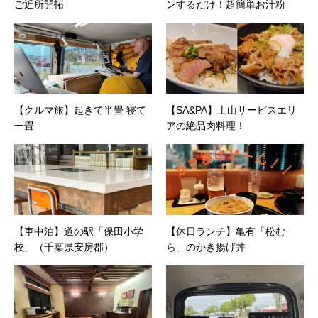
ご近所開拓
ンするだけ！超簡単お汁粉
【クルマ旅】起きて半畳 寝て
【SA&PA】土山サービスエリ
一畳
アの絶品肉料理！
【車中泊】道の駅「保田小学
【休日ランチ】亀有「松む
校」（千葉県安房郡）
ら」のかき揚げ丼