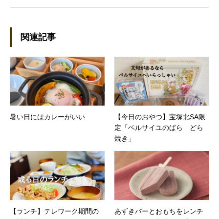
導入事例といった営業支援ツールの制作にも携
わる。年間におよそ200件の原稿を執筆。●これ
までの主な仕事 PC/周辺機器（CPU/DVD・
BD・HD DVD/LCD/プリンタなど）、基幹シス
関連記事
テム（CRM/ERP/SFA/SOA/帳票など）、ストレ
ージ（SAN/NAS/LTO/SASなど）、セキュリテ
ィ（BIOS/UTM/情報漏えい対策/デザスタリカバ
リ/内部統制・コンプライアンス/ネットワーク
セキュリティ/メールセキュリティなど）、ネッ
トワーク（KVMスイッチ/グループウェア/サー
バ/資産管理/シンクライアント/ホスティングな
暑い日にはカレーがいい
【今日のおやつ】宝塚北SA限
ど）、その他（.NET/BI/カタログ/各種戦略/導入
定「ベルサイユのばら どら
事例/パートナー取材など）…ほか、多数執筆。
●連絡先 メール：kenta@office-mica.com
焼き」
【ランチ】テレワーク期間の
あずきバーとおもちをレンチ