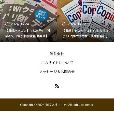
2024.06.24
2024.06.12
【日経パソコン】（6/24号）【生
【書籍】ゼロからはじめる なるほ
成AIで日常が劇的変化 最終回】 A
ど！Copilot活用術（技術評論社）
I時代のアプリケーション／サービ
ス
運営会社
このサイトについて
メッセージ＆お問合せ
Copyright © 2024 有限会社マイカ. All rights reserved.