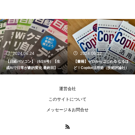
2024.06.24
2024.06.12
【日経パソコン】（6/24号）【生
【書籍】ゼロからはじめる なるほ
成AIで日常が劇的変化 最終回】 A
ど！Copilot活用術（技術評論社）
I時代のアプリケーション／サービ
ス
運営会社
このサイトについて
メッセージ＆お問合せ