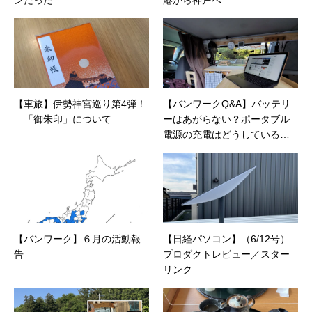
【車旅】伊勢神宮巡り第4弾！
【バンワークQ&A】バッテリ
「御朱印」について
ーはあがらない？ポータブル
電源の充電はどうしている
の？
【バンワーク】６月の活動報
【日経パソコン】（6/12号）
告
プロダクトレビュー／スター
リンク