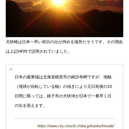
犬吠崎は日本一早い初日の出が拝める場所だそうです。その理由
は上記HP内で説明されていました。
日本の最東端は北海道根室市の納沙布岬ですが、地軸
（地球が自転している軸）の傾きにより元日前後の10
日間に限っては、銚子市の犬吠埼が日本で一番早く日
の出を迎えます。
https://www.city.choshi.chiba.jp/kanko/hinode/