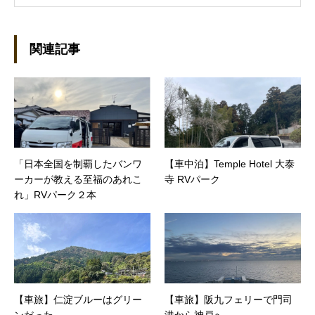
うになり、1997年に上京して技術評論社に入
社。その後再び独立し、2001年に「マイカ」を
設立。主な業務は、一般誌や専門誌、業界紙や
関連記事
新聞、Web媒体などBtoCコンテンツ、および広
告やカタログ、導入事例などBtoBコンテンツの
制作。プライベートでは、井上円了哲学塾の第
一期修了生として「哲学カフェ＠神保町」の世
話人、2020年以降は「なごテツ」のオンライン
カフェの世話人を務める。趣味は考えること。
「日本全国を制覇したバンワ
【車中泊】Temple Hotel 大泰
ーカーが教える至福のあれこ
寺 RVパーク
れ」RVパーク２本
【車旅】仁淀ブルーはグリー
【車旅】阪九フェリーで門司
ンだった
港から神戸へ