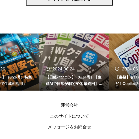
2024.06.24
2024.06.12
【日経パソコン】（6/24号）【生
【書籍】ゼロからはじめる なるほ
成AIで日常が劇的変化 最終回】 A
ど！Copilot活用術（技術評論社）
I時代のアプリケーション／サービ
ス
運営会社
このサイトについて
メッセージ＆お問合せ