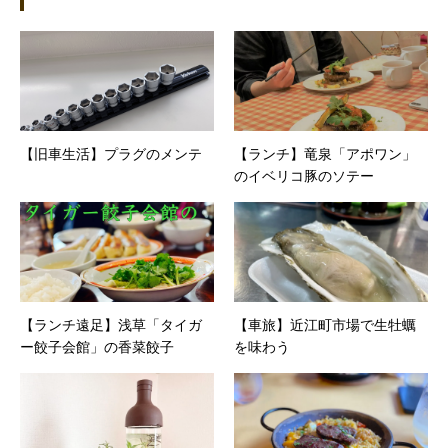
の資格を取得。その後、華麗なる転身を試みる
べく上京。設立して間もない会社に携わること
が多かったので、総務的な社内整備を得意とす
る。●連絡先 メール：kako@office-mica.com
【旧車生活】プラグのメンテ
【ランチ】竜泉「アポワン」
のイベリコ豚のソテー
【ランチ遠足】浅草「タイガ
【車旅】近江町市場で生牡蠣
ー餃子会館」の香菜餃子
を味わう