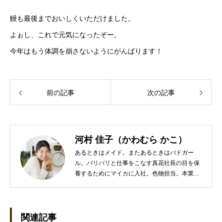
鰻も最後までおいしくいただけました。
よぉし、これで元気になったぞー。
今年はもう体調を崩さないようにがんばります！
前の記事
次の記事
河村 佳子（かわむら かこ）
あるときはメイド。またあるときはバドガー
ル。バリバリと仕事をこなす真花社長の目を保
養するためにマイカに入社。色物担当。本業は
管理部門。総務・経理の仕事を担当している。
●これまでの主な仕事 短大卒業後、金融系の職
に就くものの阪神大震災に遭い転職。 大阪で不
動産会社に入社し、独学で宅地建物取引主任者
関連記事