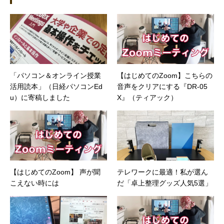
テム（CRM/ERP/SFA/SOA/帳票など）、ストレ
ージ（SAN/NAS/LTO/SASなど）、セキュリテ
ィ（BIOS/UTM/情報漏えい対策/デザスタリカバ
リ/内部統制・コンプライアンス/ネットワーク
セキュリティ/メールセキュリティなど）、ネッ
トワーク（KVMスイッチ/グループウェア/サー
バ/資産管理/シンクライアント/ホスティングな
「パソコン＆オンライン授業
【はじめてのZoom】こちらの
ど）、その他（.NET/BI/カタログ/各種戦略/導入
活用読本」（日経パソコンEd
音声をクリアにする『DR-05
事例/パートナー取材など）…ほか、多数執筆。
●連絡先 メール：kenta@office-mica.com
u）に寄稿しました
X』（ティアック）
【はじめてのZoom】 声が聞
テレワークに最適！私が選ん
こえない時には
だ「卓上整理グッズ人気5選」