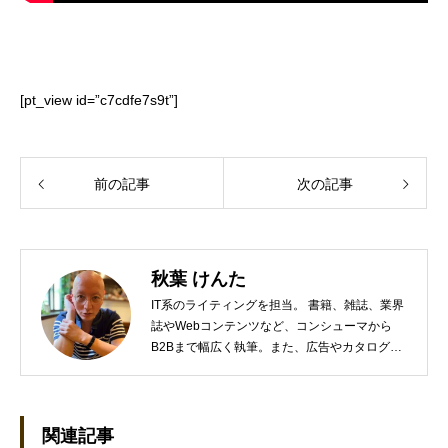
[pt_view id=”c7cdfe7s9t”]
前の記事
次の記事
秋葉 けんた
IT系のライティングを担当。 書籍、雑誌、業界
誌やWebコンテンツなど、コンシューマから
B2Bまで幅広く執筆。また、広告やカタログ、
導入事例といった営業支援ツールの制作にも携
わる。年間におよそ200件の原稿を執筆。●これ
までの主な仕事 PC/周辺機器（CPU/DVD・
BD・HD DVD/LCD/プリンタなど）、基幹シス
関連記事