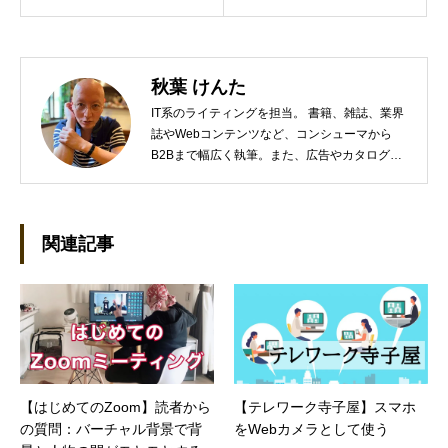
秋葉 けんた
IT系のライティングを担当。 書籍、雑誌、業界
誌やWebコンテンツなど、コンシューマから
B2Bまで幅広く執筆。また、広告やカタログ、
導入事例といった営業支援ツールの制作にも携
わる。年間におよそ200件の原稿を執筆。●これ
までの主な仕事 PC/周辺機器（CPU/DVD・
BD・HD DVD/LCD/プリンタなど）、基幹シス
関連記事
テム（CRM/ERP/SFA/SOA/帳票など）、ストレ
ージ（SAN/NAS/LTO/SASなど）、セキュリテ
ィ（BIOS/UTM/情報漏えい対策/デザスタリカバ
リ/内部統制・コンプライアンス/ネットワーク
セキュリティ/メールセキュリティなど）、ネッ
トワーク（KVMスイッチ/グループウェア/サー
バ/資産管理/シンクライアント/ホスティングな
【はじめてのZoom】読者から
【テレワーク寺子屋】スマホ
ど）、その他（.NET/BI/カタログ/各種戦略/導入
の質問：バーチャル背景で背
をWebカメラとして使う
事例/パートナー取材など）…ほか、多数執筆。