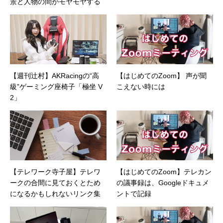
●連絡先 メール：kenta@office-mica.com
景と人物の間がモヤモヤする
【週刊辻村】AKRacingの“高
【はじめてのZoom】 声が聞
級”ゲーミング座椅子「極坐 V
こえない時には
2」
【テレワーク寺子屋】テレワ
【はじめてのZoom】テレカン
ークの合間に見ておくとため
の議事録は、Googleドキュメ
になるかもしれないリンク集
ントで記録