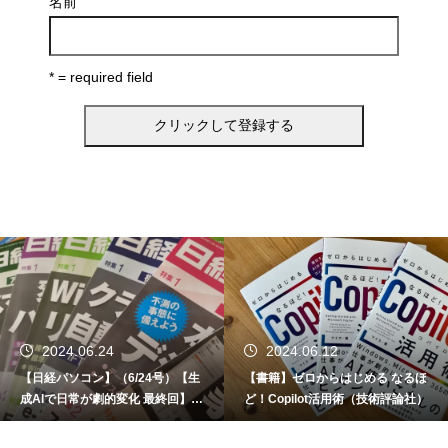
名前
* = required field
2024.06.24
2024.06.12
【日経パソコン】（6/24号）【生
【書籍】ゼロからはじめる なるほ
成AIで日常が劇的変化 最終回】 A
ど！Copilot活用術（技術評論社）
I時代のアプリケーション／サービ
お問い合わせ
ス