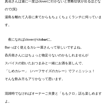
真花さんは週に一度はcloverに行かないと禁断症状が出るほどな
ので(笑)
湯島を離れて入谷に来てからもちょくちょくランチに伺っていま
す。
夜になればcloverがclo
bar
に。
Barっぽく使えるカレー屋さんって珍しいですよね。
呑兵衛さんにはちょっと物足りないのかもしれませんが
スパイスの効いたおつまみと一緒にお酒を楽しんで、
「しめカレー」（ハーフサイズのカレー）でフィニッシュ！
そんな飲み方もアリかなって思います。
混雑時でなければオーナーご夫妻と「ももクロ」話も楽しめます
よ。