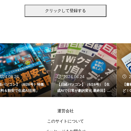
2024.06.24
2024.06.12
【日経パソコン】（6/24号）【生
【書籍】ゼロからはじめる なるほ
成AIで日常が劇的変化 最終回】 A
ど！Copilot活用術（技術評論社）
I時代のアプリケーション／サービ
ス
運営会社
このサイトについて