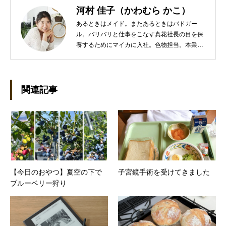
河村 佳子（かわむら かこ）
あるときはメイド。またあるときはバドガー
ル。バリバリと仕事をこなす真花社長の目を保
養するためにマイカに入社。色物担当。本業は
管理部門。総務・経理の仕事を担当している。
●これまでの主な仕事 短大卒業後、金融系の職
に就くものの阪神大震災に遭い転職。 大阪で不
動産会社に入社し、独学で宅地建物取引主任者
関連記事
の資格を取得。その後、華麗なる転身を試みる
べく上京。設立して間もない会社に携わること
が多かったので、総務的な社内整備を得意とす
る。●連絡先 メール：kako@office-mica.com
【今日のおやつ】夏空の下で
子宮鏡手術を受けてきました
ブルーベリー狩り