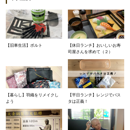
新聞、Web媒体などBtoCコンテンツ、および広
告やカタログ、導入事例などBtoBコンテンツの
制作。プライベートでは、井上円了哲学塾の第
一期修了生として「哲学カフェ＠神保町」の世
話人、2020年以降は「なごテツ」のオンライン
カフェの世話人を務める。趣味は考えること。
【旧車生活】ボルト
【休日ランチ】おいしいお寿
司屋さんを求めて（２）
【暮らし】羽織をリメイクし
【平日ランチ】レンジでパス
よう
タは正義！