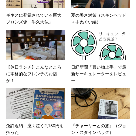
ギネスに登録されている巨大
夏の暑さ対策（スキンヘッド
ブロンズ像「牛久大仏」
＋手ぬぐい編）
【休日ランチ】こんなところ
日経新聞「買い物上手」で最
に本格的なフレンチのお店
新サーキュレーターをレビュ
が！
ー
免許返納、泣く泣く2,150円を
『チャーリーとの旅』（ジョ
払った
ン・スタインベック）