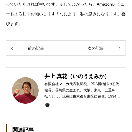
っていただければ幸いです。そしてよかったら、Amazonレビュ
ーもよろしくお願いします！なにより、私の励みになります。喜
びます。
前の記事
次の記事
井上 真花（いのうえみか）
有限会社マイカ代表取締役。PDA博物館の初代
館長。長崎県に生まれ、大阪、東京、三重を
転々とし、現在は東京都台東区に在住。1994年
にHP100LXと出会ったのをきかっけに、フリ
ーライターとして雑誌、書籍などで執筆するよ
うになり、1997年に上京して技術評論社に入
社。その後再び独立し、2001年に「マイカ」を
設立。主な業務は、一般誌や専門誌、業界紙や
関連記事