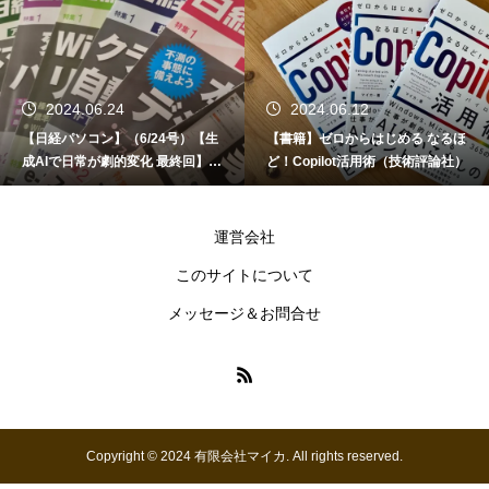
2024.06.24
2024.06.12
【日経パソコン】（6/24号）【生
【書籍】ゼロからはじめる なるほ
成AIで日常が劇的変化 最終回】 A
ど！Copilot活用術（技術評論社）
I時代のアプリケーション／サービ
ス
運営会社
このサイトについて
メッセージ＆お問合せ
Copyright © 2024 有限会社マイカ. All rights reserved.