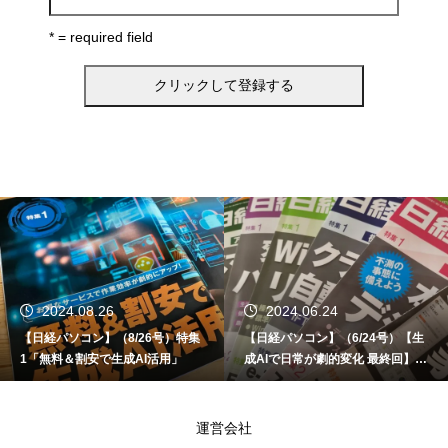
* = required field
2024.06.24
2024.06.12
集
【日経パソコン】（6/24号）【生
【書籍】ゼロからはじめる な
成AIで日常が劇的変化 最終回】 A
ど！Copilot活用術（技術評論
I時代のアプリケーション／サービ
ス
運営会社