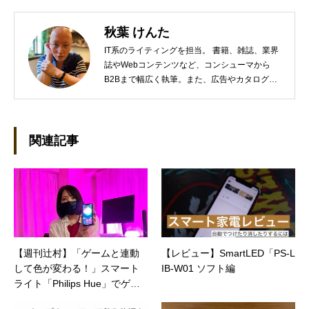
秋葉 けんた
IT系のライティングを担当。 書籍、雑誌、業界
誌やWebコンテンツなど、コンシューマから
B2Bまで幅広く執筆。また、広告やカタログ、
導入事例といった営業支援ツールの制作にも携
わる。年間におよそ200件の原稿を執筆。●これ
までの主な仕事 PC/周辺機器（CPU/DVD・
BD・HD DVD/LCD/プリンタなど）、基幹シス
関連記事
テム（CRM/ERP/SFA/SOA/帳票など）、ストレ
ージ（SAN/NAS/LTO/SASなど）、セキュリテ
ィ（BIOS/UTM/情報漏えい対策/デザスタリカバ
リ/内部統制・コンプライアンス/ネットワーク
セキュリティ/メールセキュリティなど）、ネッ
トワーク（KVMスイッチ/グループウェア/サー
バ/資産管理/シンクライアント/ホスティングな
【週刊辻村】「ゲームと連動
【レビュー】SmartLED「PS-L
ど）、その他（.NET/BI/カタログ/各種戦略/導入
して色が変わる！」スマート
IB-W01 ソフト編
事例/パートナー取材など）…ほか、多数執筆。
●連絡先 メール：kenta@office-mica.com
ライト「Philips Hue」でゲー
ム部屋作りに挑む！