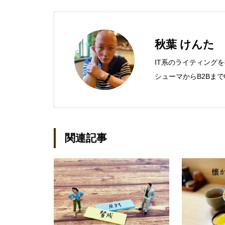
秋葉 けんた
IT系のライティング
シューマからB2Bま
営業支援ツールの制作
での主な仕事 PC/周辺
基幹システム（CRM/E
（SAN/NAS/LTO/
関連記事
スタリカバリ/内部統
セキュリティなど）、
産管理/シンクライアン
種戦略/導入事例/パ
kenta@office-mica.c