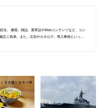
を担当。 書籍、雑誌、業界誌やWebコンテンツなど、コン
で幅広く執筆。また、広告やカタログ、導入事例といった
にも携わる。年間におよそ200件の原稿を執筆。●これま
機器（CPU/DVD・BD・HD DVD/LCD/プリンタなど）、
RP/SFA/SOA/帳票など）、ストレージ
SASなど）、セキュリティ（BIOS/UTM/情報漏えい対策/デザ
制・コンプライアンス/ネットワークセキュリティ/メール
ネットワーク（KVMスイッチ/グループウェア/サーバ/資
ト/ホスティングなど）、その他（.NET/BI/カタログ/各
ートナー取材など）…ほか、多数執筆。●連絡先 メール：
om