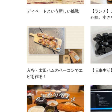
ディベートという新しい挑戦
【ランチ】
た味。小さ
入谷・太田ハムのベーコンでエ
【旧車生活
ピを作る！