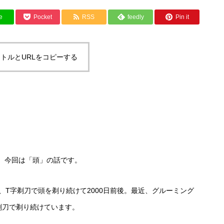
e
Pocket
RSS
feedly
Pin it
トルとURLをコピーする
、今回は「頭」の話です。
、T字剃刀で頭を剃り続けて2000日前後。最近、グルーミング
剃刀で剃り続けています。