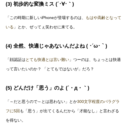
(3) 初歩的な変換ミス (´･∀･｀)
「この時期に新しいiPhoneが登場するのは、
もはや高齢となって
いる
」とか、ぜってぇ笑わせに来てる。
(4) 全然、快適じゃあないんだよね ( ･´ω･｀)
「顔認証は
とても快適とは言い難い
」つーのは、ちょっとは快適
って言いたいのか？ 「とてもではないが」だろ？
(5) どんだけ「思う」のよ (´・д・｀)
「～だと思うので～とは思わない」とか
300文字程度のパラグラ
フに5回
も「思う」が出てくるんだから「才能なし」と言わざる
を得ない。