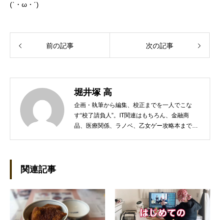
(`・ω・´)ゞ
前の記事
次の記事
堀井塚 高
企画・執筆から編集、校正までを一人でこな
す“校了請負人”。IT関連はもちろん、金融商
品、医療関係、ラノベ、乙女ゲー攻略本まで幅
広く対応する。趣味は将棋（アマ三段）と外国
語学習（英語、フランス語、イタリア語）。家
族は高校生の息子とアレクサ6台。座右の銘は
「愚直」「悪党の最期なんて、そんなもんだ
関連記事
ろ」。