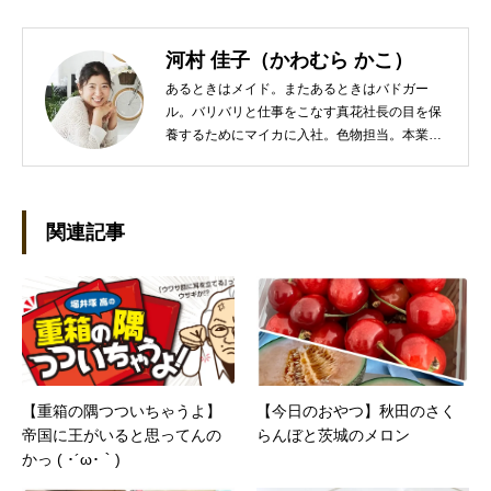
河村 佳子（かわむら かこ）
あるときはメイド。またあるときはバドガー
ル。バリバリと仕事をこなす真花社長の目を保
養するためにマイカに入社。色物担当。本業は
管理部門。総務・経理の仕事を担当している。
●これまでの主な仕事 短大卒業後、金融系の職
に就くものの阪神大震災に遭い転職。 大阪で不
動産会社に入社し、独学で宅地建物取引主任者
関連記事
の資格を取得。その後、華麗なる転身を試みる
べく上京。設立して間もない会社に携わること
が多かったので、総務的な社内整備を得意とす
る。●連絡先 メール：kako@office-mica.com
【重箱の隅つついちゃうよ】
【今日のおやつ】秋田のさく
帝国に王がいると思ってんの
らんぼと茨城のメロン
かっ ( ･´ω･｀)