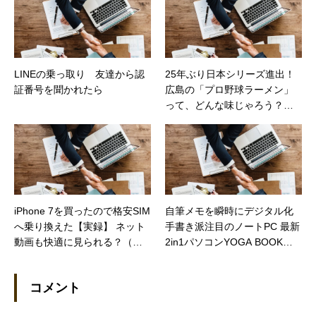
LINEの乗っ取り 友達から認
25年ぶり日本シリーズ進出！
証番号を聞かれたら
広島の「プロ野球ラーメン」
って、どんな味じゃろう？
（カカクコムマガジン）
iPhone 7を買ったので格安SIM
自筆メモを瞬時にデジタル化
へ乗り換えた【実録】 ネット
手書き派注目のノートPC 最新
動画も快適に見られる？（日
2in1パソコンYOGA BOOKを
経トレンディネット）
試してみた（日経STYLE）
コメント