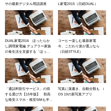
サの最新デジタル用語講座
L家電2015（日経DUAL）
DUAL家電2016 ほったらか
コーヒー楽しむ最新家電
し調理家電編 デュアラー家族
今、こだわり派が選ぶなら
の食生活を支援する「ほった
（日経STYLE）
らかし調理家電」を発表！
（日経DUAL）
「通話料割引サービス」の得
写真に落書き、自動分類も i
する選び方【15年版】 割高
OS 10の新写真アプリ
な格安スマホ・格安SIMも半額
にできる（日経トレンディネ
ット）