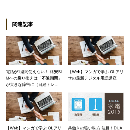
を執筆しています。 現在、Steamのゲームを紹
介するSteam Maniaを運営中！ ●連絡先 ブロ
グ：https://steammania.tokyo/ メール：
mina@office-mica.com
関連記事
電話が1週間使えない！ 格安SI
【Web】マンガで学ぶ OLアリ
Mへの乗り換えは「不通期間」
サの最新デジタル用語講座
が大きな障害に（日経トレン
ディネット）
【Web】マンガで学ぶ OLアリ
共働きの強い味方 注目！DUA