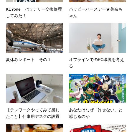
KEYone バッテリー交換修理
ハッピーバースデー★美奈ち
してみた！
ゃん
夏休みレポート その１
オフラインでのPC環境を考え
る
【テレワークやってみて感じ
あなたはなぜ「許せない」と
たこと】仕事用デスクの設置
感じるのか