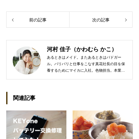
前の記事
次の記事
河村 佳子（かわむら かこ）
あるときはメイド。またあるときはバドガー
ル。バリバリと仕事をこなす真花社長の目を保
養するためにマイカに入社。色物担当。本業は
管理部門。総務・経理の仕事を担当している。
●これまでの主な仕事 短大卒業後、金融系の職
に就くものの阪神大震災に遭い転職。 大阪で不
動産会社に入社し、独学で宅地建物取引主任者
関連記事
の資格を取得。その後、華麗なる転身を試みる
べく上京。設立して間もない会社に携わること
が多かったので、総務的な社内整備を得意とす
る。●連絡先 メール：kako@office-mica.com