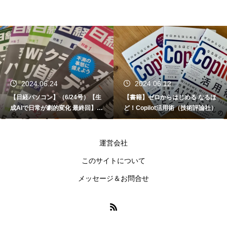
2024.06.24
2024.06.12
【日経パソコン】（6/24号）【生
【書籍】ゼロからはじめる なるほ
成AIで日常が劇的変化 最終回】 A
ど！Copilot活用術（技術評論社）
I時代のアプリケーション／サービ
ス
運営会社
このサイトについて
メッセージ＆お問合せ