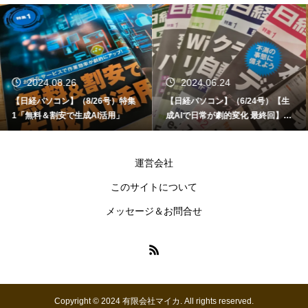
2024.06.24
2024.06.12
【日経パソコン】（6/24号）【生
【書籍】ゼロからはじめる なるほ
成AIで日常が劇的変化 最終回】 A
ど！Copilot活用術（技術評論社）
I時代のアプリケーション／サービ
ス
運営会社
このサイトについて
メッセージ＆お問合せ
Copyright © 2024 有限会社マイカ. All rights reserved.