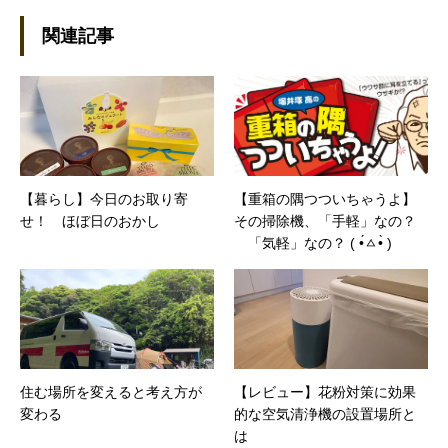
までの主な仕事 PC/周辺機器（CPU/DVD・
BD・HD DVD/LCD/プリンタなど）、基幹シス
関連記事
テム（CRM/ERP/SFA/SOA/帳票など）、ストレ
ージ（SAN/NAS/LTO/SASなど）、セキュリテ
ィ（BIOS/UTM/情報漏えい対策/デザスタリカバ
リ/内部統制・コンプライアンス/ネットワーク
セキュリティ/メールセキュリティなど）、ネッ
トワーク（KVMスイッチ/グループウェア/サー
バ/資産管理/シンクライアント/ホスティングな
【暮らし】今日のお取り寄
【重箱の隅つついちゃうよ】
ど）、その他（.NET/BI/カタログ/各種戦略/導入
せ！ ほぼ日のおかし
その掃除機、「手軽」なの？
事例/パートナー取材など）…ほか、多数執筆。
●連絡先 メール：kenta@office-mica.com
「気軽」なの？ ( •́ㅿ•̀ )
住む場所を変えると考え方が
【レビュー】花粉対策に効果
変わる
的な空気清浄機の設置場所と
は