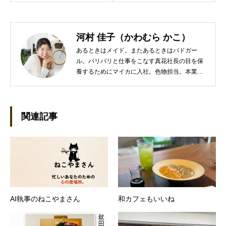
河村 佳子（かわむら かこ）
あるときはメイド。またあるときはバドガー
ル。バリバリと仕事をこなす真花社長の目を保
養するためにマイカに入社。色物担当。本業は
管理部門。総務・経理の仕事を担当している。
●これまでの主な仕事 短大卒業後、金融系の職
に就くものの阪神大震災に遭い転職。 大阪で不
動産会社に入社し、独学で宅地建物取引主任者
関連記事
の資格を取得。その後、華麗なる転身を試みる
べく上京。設立して間もない会社に携わること
が多かったので、総務的な社内整備を得意とす
る。●連絡先 メール：kako@office-mica.com
AI執事のねこやまさん
和カフェもいいね