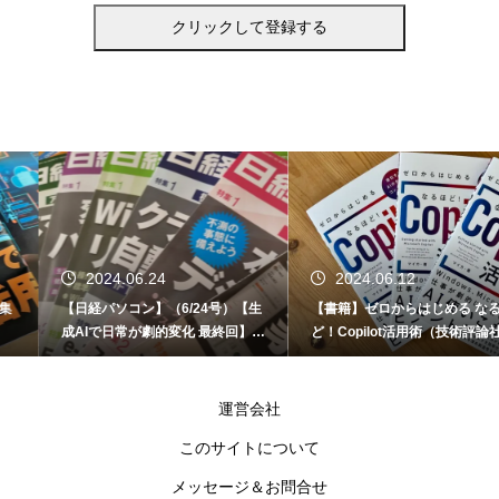
2024.06.24
2024.06.12
【日経パソコン】（6/24号）【生
【書籍】ゼロからはじめる なるほ
成AIで日常が劇的変化 最終回】 A
ど！Copilot活用術（技術評論社）
I時代のアプリケーション／サービ
ス
運営会社
このサイトについて
メッセージ＆お問合せ