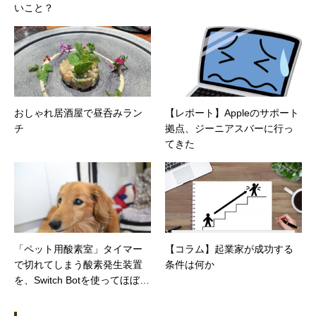
いこと？
おしゃれ居酒屋で昼呑みラン
【レポート】Appleのサポート
チ
拠点、ジーニアスバーに行っ
てきた
「ペット用酸素室」タイマー
【コラム】起業家が成功する
で切れてしまう酸素発生装置
条件は何か
を、Switch Botを使ってほぼ稼
働させ続ける方法