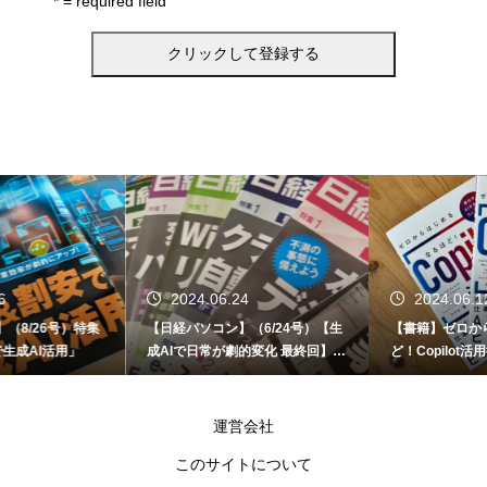
* = required field
2024.06.24
2024.06.12
【日経パソコン】（6/24号）【生
【書籍】ゼロからはじめる なるほ
成AIで日常が劇的変化 最終回】 A
ど！Copilot活用術（技術評論社）
I時代のアプリケーション／サービ
ス
運営会社
このサイトについて