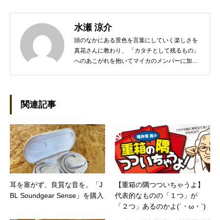
水瀬 涼介
頭のなかにある景色を言葉にしていく楽しさを
真花さんに教わり、 「カタチとして残るもの」
へのあこがれを抱いてマイカのメンバーに加わ
った。趣味は愛する旧車のメンテナンス。 愛車
は1971年式のFIAT500-L●これまでの主な仕事
外資系物流業界に長く従事。システム部、キー
アカウント、4PLなど社内のあらゆる部署を経
関連記事
験したオールラウンダー。
耳を塞がず、良質な音を。「J
【重箱の隅つついちゃうよ】
BL Soundgear Sense」を購入
代表的なものの「１つ」が
「２つ」あるのかよ(´・ω・`)