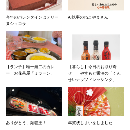
今年のバレンタインはテリー
AI執事のねこやまさん
ヌショコラ
【ランチ】唯一無二のカレ
【暮らし】今日のお取り寄
ー お花茶屋「ミラーン」
せ！ やすもと醤油の「くん
せいナッツドレッシング」
ありがとう、麺覇王！
年賀状じまいをしました