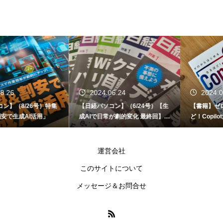
2024.06.24
2024.06.12
【日経パソコン】（6/24号）【生
【書籍】ゼロからはじめる なるほ
成AIで日常が劇的変化 最終回】 A
ど！Copilot活用術（技術評論社）
I時代のアプリケーション／サービ
ス
運営会社
このサイトについて
メッセージ＆お問合せ