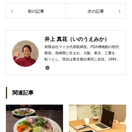
前の記事
次の記事
井上 真花（いのうえみか）
有限会社マイカ代表取締役。PDA博物館の初代
館長。長崎県に生まれ、大阪、東京、三重を
転々とし、現在は東京都台東区に在住。1994年
にHP100LXと出会ったのをきかっけに、フリ
ーライターとして雑誌、書籍などで執筆するよ
うになり、1997年に上京して技術評論社に入
社。その後再び独立し、2001年に「マイカ」を
設立。主な業務は、一般誌や専門誌、業界紙や
関連記事
新聞、Web媒体などBtoCコンテンツ、および広
告やカタログ、導入事例などBtoBコンテンツの
制作。プライベートでは、井上円了哲学塾の第
一期修了生として「哲学カフェ＠神保町」の世
話人、2020年以降は「なごテツ」のオンライン
カフェの世話人を務める。趣味は考えること。