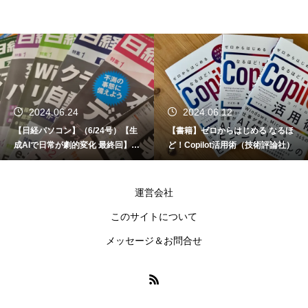
2024.06.24
2024.06.12
【日経パソコン】（6/24号）【生
【書籍】ゼロからはじめる なるほ
成AIで日常が劇的変化 最終回】 A
ど！Copilot活用術（技術評論社）
I時代のアプリケーション／サービ
ス
運営会社
このサイトについて
メッセージ＆お問合せ