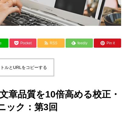
e
Pocket
RSS
feedly
Pin it
トルとURLをコピーする
文章品質を10倍高める校正・
ニック：第3回