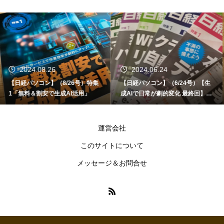
2024.06.24
2024.06.12
【日経パソコン】（6/24号）【生
【書籍】ゼロからはじめる なるほ
成AIで日常が劇的変化 最終回】 A
ど！Copilot活用術（技術評論社）
I時代のアプリケーション／サービ
ス
運営会社
このサイトについて
メッセージ＆お問合せ