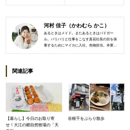
河村 佳子（かわむら かこ）
あるときはメイド。またあるときはバドガー
ル。バリバリと仕事をこなす真花社長の目を保
養するためにマイカに入社。色物担当。本業は
管理部門。総務・経理の仕事を担当している。
●これまでの主な仕事 短大卒業後、金融系の職
に就くものの阪神大震災に遭い転職。 大阪で不
動産会社に入社し、独学で宅地建物取引主任者
関連記事
の資格を取得。その後、華麗なる転身を試みる
べく上京。設立して間もない会社に携わること
が多かったので、総務的な社内整備を得意とす
る。●連絡先 メール：kako@office-mica.com
【暮らし】今日のお取り寄
谷根千をぶらり散歩
せ！大江の郷自然牧場の「天