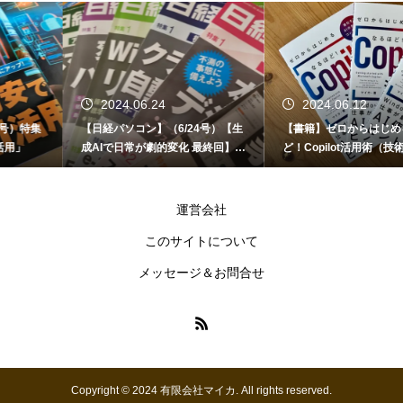
2024.06.24
2024.06.12
【日経パソコン】（6/24号）【生
【書籍】ゼロからはじめる なるほ
成AIで日常が劇的変化 最終回】 A
ど！Copilot活用術（技術評論社）
I時代のアプリケーション／サービ
ス
運営会社
このサイトについて
メッセージ＆お問合せ
Copyright © 2024 有限会社マイカ. All rights reserved.