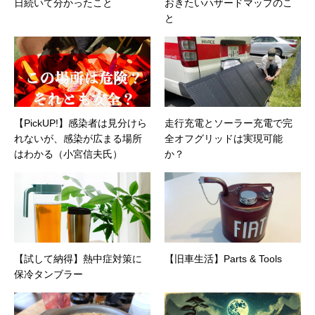
日続いて分かったこと
おきたいハザードマップのこ
事例/パートナー取材など）…ほか、多数執筆。
●連絡先 メール：kenta@office-mica.com
と
【PickUP!】感染者は見分けら
走行充電とソーラー充電で完
れないが、感染が広まる場所
全オフグリッドは実現可能
はわかる（小宮信夫氏）
か？
【試して納得】熱中症対策に
【旧車生活】Parts & Tools
保冷タンブラー