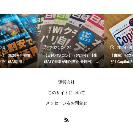
2024.06.24
2024.06.12
【日経パソコン】（6/24号）【生
【書籍】ゼロからはじめる なるほ
成AIで日常が劇的変化 最終回】 A
ど！Copilot活用術（技術評論社）
I時代のアプリケーション／サービ
ス
運営会社
このサイトについて
メッセージ＆お問合せ