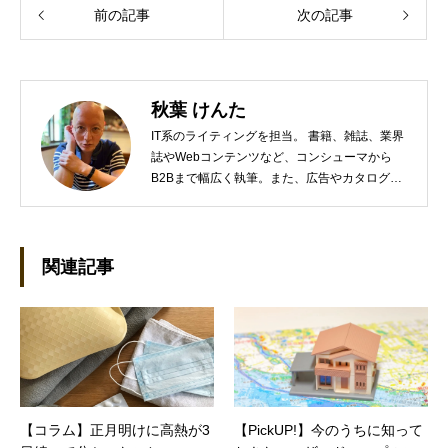
前の記事
次の記事
秋葉 けんた
IT系のライティングを担当。 書籍、雑誌、業界
誌やWebコンテンツなど、コンシューマから
B2Bまで幅広く執筆。また、広告やカタログ、
導入事例といった営業支援ツールの制作にも携
わる。年間におよそ200件の原稿を執筆。●これ
までの主な仕事 PC/周辺機器（CPU/DVD・
BD・HD DVD/LCD/プリンタなど）、基幹シス
関連記事
テム（CRM/ERP/SFA/SOA/帳票など）、ストレ
ージ（SAN/NAS/LTO/SASなど）、セキュリテ
ィ（BIOS/UTM/情報漏えい対策/デザスタリカバ
リ/内部統制・コンプライアンス/ネットワーク
セキュリティ/メールセキュリティなど）、ネッ
トワーク（KVMスイッチ/グループウェア/サー
バ/資産管理/シンクライアント/ホスティングな
【コラム】正月明けに高熱が3
【PickUP!】今のうちに知って
ど）、その他（.NET/BI/カタログ/各種戦略/導入