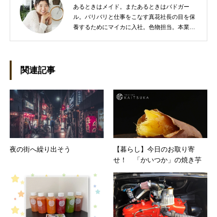
あるときはメイド。またあるときはバドガー
ル。バリバリと仕事をこなす真花社長の目を保
養するためにマイカに入社。色物担当。本業は
管理部門。総務・経理の仕事を担当している。
●これまでの主な仕事 短大卒業後、金融系の職
に就くものの阪神大震災に遭い転職。 大阪で不
動産会社に入社し、独学で宅地建物取引主任者
関連記事
の資格を取得。その後、華麗なる転身を試みる
べく上京。設立して間もない会社に携わること
が多かったので、総務的な社内整備を得意とす
る。●連絡先 メール：kako@office-mica.com
夜の街へ繰り出そう
【暮らし】今日のお取り寄
せ！ 「かいつか」の焼き芋