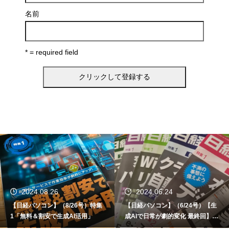
名前
* = required field
2024.06.24
2024.06.12
号）特集
【日経パソコン】（6/24号）【生
【書籍】ゼロからはじめる
用」
成AIで日常が劇的変化 最終回】 A
ど！Copilot活用術（技術
I時代のアプリケーション／サービ