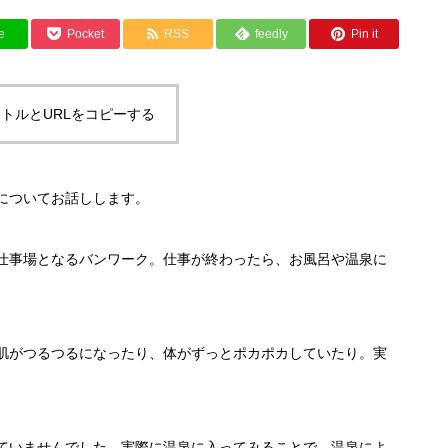
e
Pocket
RSS
feedly
Pin it
トルとURLをコピーする
についてお話しします。
仕事場となるバンワーク。仕事が終わったら、お風呂や温泉に
肌がつるつるになったり、体がずっとポカポカしていたり。実
ていませんでした。実際に温泉に入ってみることで、温泉によ