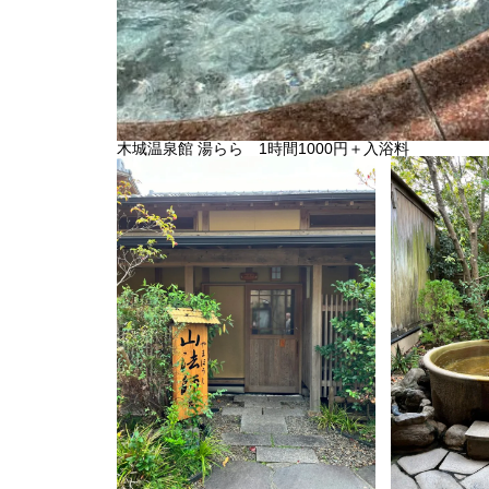
木城温泉館 湯らら 1時間1000円＋入浴料