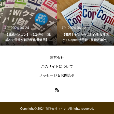
2024.06.24
2024.06.12
【日経パソコン】（6/24号）【生
【書籍】ゼロからはじめる なるほ
成AIで日常が劇的変化 最終回】 A
ど！Copilot活用術（技術評論社）
I時代のアプリケーション／サービ
ス
運営会社
このサイトについて
メッセージ＆お問合せ
Copyright © 2024 有限会社マイカ. All rights reserved.