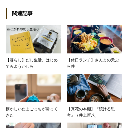
社。その後再び独立し、2001年に「マイカ」を
設立。主な業務は、一般誌や専門誌、業界紙や
関連記事
新聞、Web媒体などBtoCコンテンツ、および広
告やカタログ、導入事例などBtoBコンテンツの
制作。プライベートでは、井上円了哲学塾の第
一期修了生として「哲学カフェ＠神保町」の世
話人、2020年以降は「なごテツ」のオンライン
カフェの世話人を務める。趣味は考えること。
【暮らし】だし生活、はじめ
【休日ランチ】さんまの天ぷ
てみようかしら
ら丼
懐かしいたまごっちが帰って
【真花の本棚】『続ける思
きた
考』（井上新八）