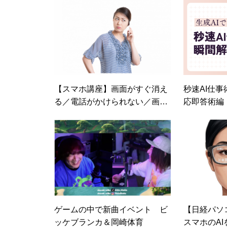
【スマホ講座】画面がすぐ消え
秒速AI仕事
る／電話がかけられない／画面
応即答術編
が回転する
ゲームの中で新曲イベント ビ
【日経パソ
ッケブランカ＆岡崎体育
スマホのA