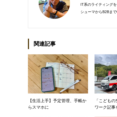
IT系のライティング
シューマからB2Bま
営業支援ツールの制作
での主な仕事 PC/周辺
基幹システム（CRM/E
（SAN/NAS/LTO/
関連記事
スタリカバリ/内部統
セキュリティなど）、
産管理/シンクライアン
種戦略/導入事例/パ
kenta@office-mica.c
【生活上手】予定管理、手帳か
「こどもの
らスマホに
ワーク記事