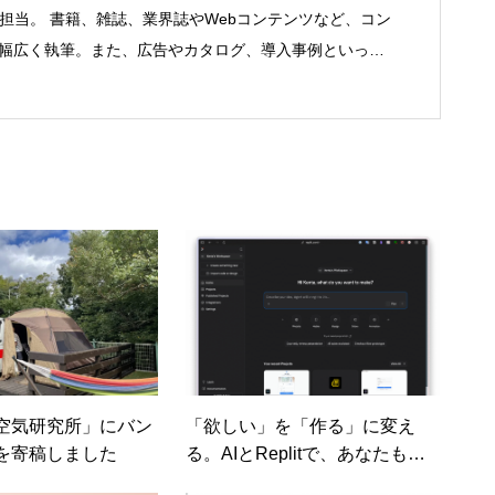
を担当。 書籍、雑誌、業界誌やWebコンテンツなど、コン
で幅広く執筆。また、広告やカタログ、導入事例といった
にも携わる。年間におよそ200件の原稿を執筆。●これま
機器（CPU/DVD・BD・HD DVD/LCD/プリンタなど）、
RP/SFA/SOA/帳票など）、ストレージ
SASなど）、セキュリティ（BIOS/UTM/情報漏えい対策/デザ
制・コンプライアンス/ネットワークセキュリティ/メール
ネットワーク（KVMスイッチ/グループウェア/サーバ/資
ト/ホスティングなど）、その他（.NET/BI/カタログ/各
ートナー取材など）…ほか、多数執筆。●連絡先 メール：
om
空気研究所」にバン
「欲しい」を「作る」に変え
を寄稿しました
る。AIとReplitで、あなたもア
プリ開発者に