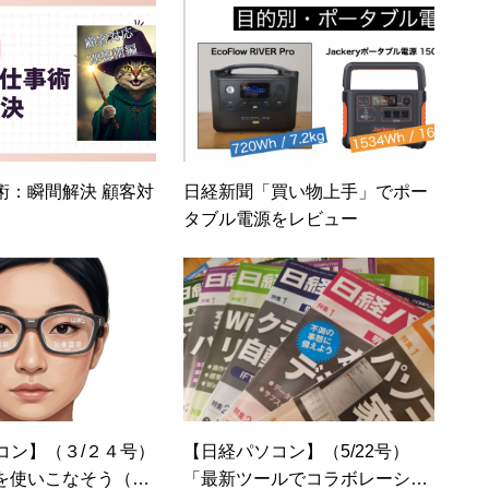
術：瞬間解決 顧客対
日経新聞「買い物上手」でポー
タブル電源をレビュー
コン】（３/２４号）
【日経パソコン】（5/22号）
Iを使いこなそう（第
「最新ツールでコラボレーショ