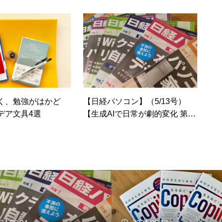
アクセサリーや一芸ス
ン」連載 第4回
と便利に
く、勉強がはかど
【日経パソコン】（5/13号）
デア文具4選
【生成AIで日常が劇的変化 第3
回】 AI時代の家計管理術