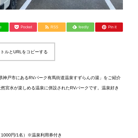
e
Pocket
RSS
feedly
Pin it
トルとURLをコピーする
県神戸市にあるRVパーク有馬街道温泉すずらんの湯」をご紹介
天然宮水が楽しめる温泉に併設されたRVパークです。温泉好き
（1000円/1名）※温泉利用券付き