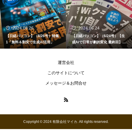
2024.06.24
2024.06.12
号）特集
【日経パソコン】（6/24号）【生
【書籍】ゼロからはじめる
用」
成AIで日常が劇的変化 最終回】 A
ど！Copilot活用術（技
I時代のアプリケーション／サービ
ス
運営会社
このサイトについて
メッセージ＆お問合せ
Copyright © 2024 有限会社マイカ. All rights reserved.