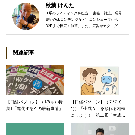
秋葉 けんた
IT系のライティングを担当。 書籍、雑誌、業界
誌やWebコンテンツなど、コンシューマから
B2Bまで幅広く執筆。また、広告やカタログ、
導入事例といった営業支援ツールの制作にも携
わる。年間におよそ200件の原稿を執筆。●これ
までの主な仕事 PC/周辺機器（CPU/DVD・
BD・HD DVD/LCD/プリンタなど）、基幹シス
関連記事
テム（CRM/ERP/SFA/SOA/帳票など）、ストレ
ージ（SAN/NAS/LTO/SASなど）、セキュリテ
ィ（BIOS/UTM/情報漏えい対策/デザスタリカバ
リ/内部統制・コンプライアンス/ネットワーク
セキュリティ/メールセキュリティなど）、ネッ
トワーク（KVMスイッチ/グループウェア/サー
バ/資産管理/シンクライアント/ホスティングな
【日経パソコン】（1/8号）特
【日経パソコン】（７/２８
ど）、その他（.NET/BI/カタログ/各種戦略/導入
集1「進化するAIの最新事情」
号）「生成ＡＩを頼れる相棒
事例/パートナー取材など）…ほか、多数執筆。
●連絡先 メール：kenta@office-mica.com
にしよう！」第二回「生成Ａ
Ｉとの距離を縮める工夫」