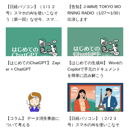
【日経パソコン】（１/１２
【告知】J-WAVE TOKYO MO
号）スマホのAIを使いこなそ
RNING RADIO（1/27〜1/30）
う（第一回）なぜ今、スマホ
出演します
がAIの入り口なのか？
【はじめてのChatGPT】 Zapi
【はじめての生成AI】 Wordの
er × ChatGPT
Copilotで手元のドキュメント
を簡単に読み解こう
【コラム】 データ消失事故に
【日経パソコン】（２/２３
ついて考える
号）スマホのAIを使いこなそ