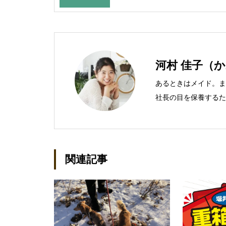
には
河村 佳子（
あるときはメイド。ま
社長の目を保養するた
経理の仕事を担当して
就くものの阪神大震災
物取引主任者の資格を
て間もない会社に携わ
関連記事
る。●連絡先 メール：kako