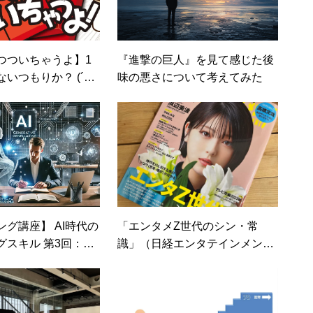
つついちゃうよ】1
『進撃の巨人』を見て感じた後
いつもりか？ (´・
味の悪さについて考えてみた
グ講座】 AI時代の
「エンタメZ世代のシン・常
グスキル 第3回：生
識」（日経エンタテインメン
用した記事制作の実践
ト！）