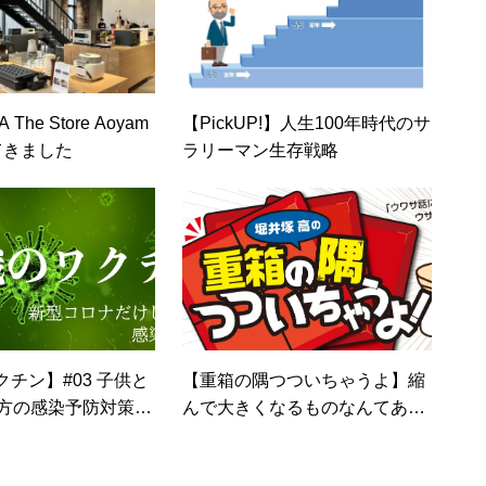
The Store Aoyam
【PickUP!】人生100年時代のサ
てきました
ラリーマン生存戦略
チン】#03 子供と
【重箱の隅つついちゃうよ】縮
の方の感染予防対策
んで大きくなるものなんてある
対策ステップ1）
のかね？ (´･∀･｀)