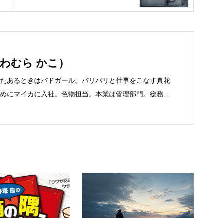
かわむら かこ）
たあるときはバドガール。バリバリと仕事をこなす真花
めにマイカに入社。色物担当。本業は管理部門。総務・
いる。●これまでの主な仕事 短大卒業後、金融系の職に
に遭い転職。 大阪で不動産会社に入社し、独学で宅地建
取得。その後、華麗なる転身を試みるべく上京。設立し
ることが多かったので、総務的な社内整備を得意とす
@office-mica.com