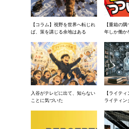
【コラム】視野を世界へ転じれ
【重箱の隅
ば、策を講じる余地はある
年しか働かな
д・｀)
入谷がテレビに出て、知らない
【ライティン
ことに気づいた
ライティン
成AIを活
テクニック