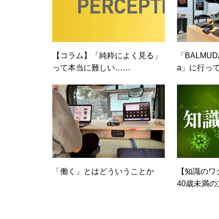
【コラム】「純粋によく見る」
「BALMUDA 
って本当に難しい……
a」に行っ
「働く」とはどういうことか
【知識のワク
40歳未満
（感染予防