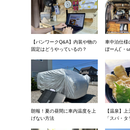
【バンワークQ&A】内装や物の
車中泊仕様
固定はどうやっているの？
ぼーん(´・
コジ」さん
朗報！夏の昼間に車内温度を上
【温泉】上
げない方法
「スパ・タ
きました