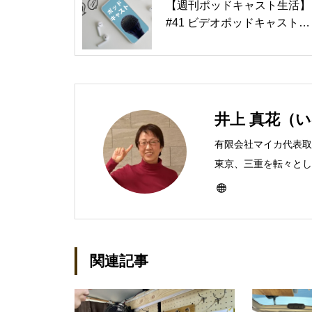
【週刊ポッドキャスト生活】
#41 ビデオポッドキャストの
プラットフォームとなったZ
encastr
井上 真花（
有限会社マイカ代表取
東京、三重を転々とし、
ったのをきかっけに、
なり、1997年に上
イカ」を設立。主な業
BtoCコンテンツ、お
関連記事
作。プライベートでは
神保町」の世話人、2
務める。趣味は考える