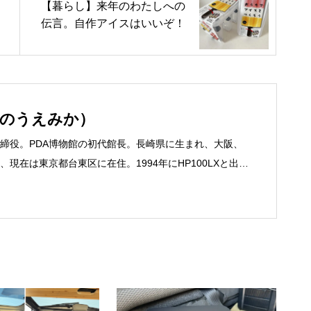
【暮らし】来年のわたしへの
伝言。自作アイスはいいぞ！
いのうえみか）
締役。PDA博物館の初代館長。長崎県に生まれ、大阪、
現在は東京都台東区に在住。1994年にHP100LXと出会
フリーライターとして雑誌、書籍などで執筆するように
京して技術評論社に入社。その後再び独立し、2001年に「マ
務は、一般誌や専門誌、業界紙や新聞、Web媒体など
よび広告やカタログ、導入事例などBtoBコンテンツの制
、井上円了哲学塾の第一期修了生として「哲学カフェ＠
020年以降は「なごテツ」のオンラインカフェの世話人を
こと。