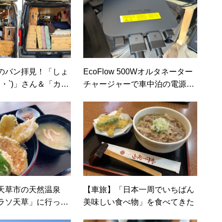
のバン拝見！「しょ
EcoFlow 500Wオルタネーター
ω・`)」さん＆「カジ
チャージャーで車中泊の電源問
題を一気に解決！
天草市の天然温泉
【車旅】「日本一周でいちばん
ラソ天草」に行って
美味しい食べ物」を食べてきた