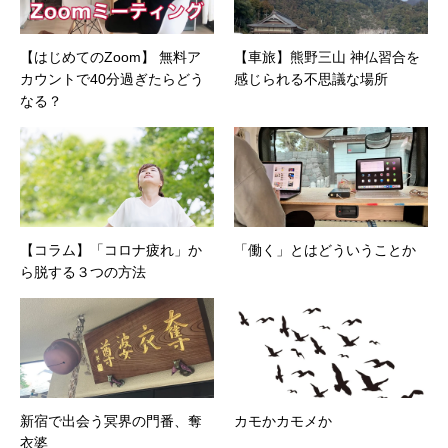
【はじめてのZoom】 無料ア
【車旅】熊野三山 神仏習合を
カウントで40分過ぎたらどう
感じられる不思議な場所
なる？
【コラム】「コロナ疲れ」か
「働く」とはどういうことか
ら脱する３つの方法
新宿で出会う冥界の門番、奪
カモかカモメか
衣婆