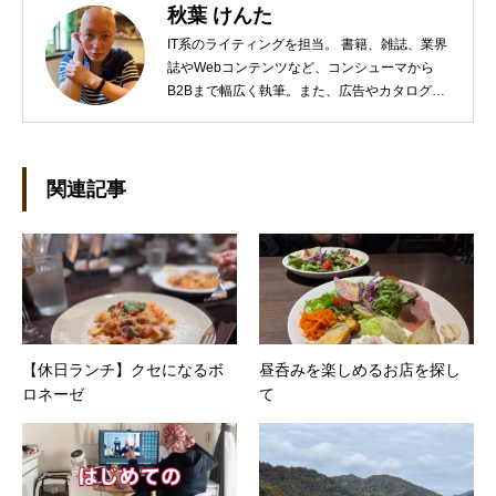
秋葉 けんた
IT系のライティングを担当。 書籍、雑誌、業界
誌やWebコンテンツなど、コンシューマから
B2Bまで幅広く執筆。また、広告やカタログ、
導入事例といった営業支援ツールの制作にも携
わる。年間におよそ200件の原稿を執筆。●これ
までの主な仕事 PC/周辺機器（CPU/DVD・
BD・HD DVD/LCD/プリンタなど）、基幹シス
関連記事
テム（CRM/ERP/SFA/SOA/帳票など）、ストレ
ージ（SAN/NAS/LTO/SASなど）、セキュリテ
ィ（BIOS/UTM/情報漏えい対策/デザスタリカバ
リ/内部統制・コンプライアンス/ネットワーク
セキュリティ/メールセキュリティなど）、ネッ
トワーク（KVMスイッチ/グループウェア/サー
バ/資産管理/シンクライアント/ホスティングな
【休日ランチ】クセになるボ
昼呑みを楽しめるお店を探し
ど）、その他（.NET/BI/カタログ/各種戦略/導入
ロネーゼ
て
事例/パートナー取材など）…ほか、多数執筆。
●連絡先 メール：kenta@office-mica.com