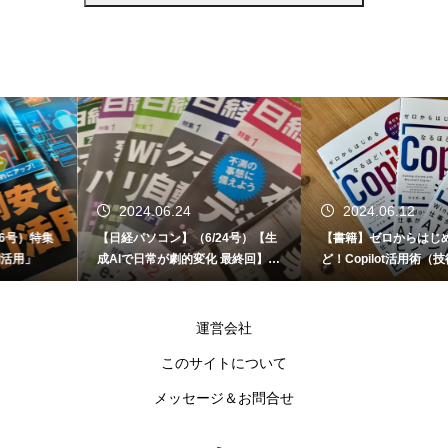
2024.06.24
2024.06.12
【日経パソコン】（6/24号）【生
【書籍】ゼロからはじめる なるほ
成AIで日常が劇的変化 最終回】 A
ど！Copilot活用術（技術評論社）
I時代のアプリケーション／サービ
ス
運営会社
このサイトについて
メッセージ＆お問合せ