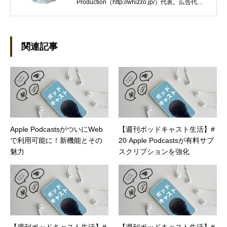
Production（http://whizzo.jp/）代表。広告代理
店の営業や企画制作会社のWEBディレクターを
経て独立。WEB制作・ポッドキャスト制作やラ
イター業などを行う。 座右の銘は「常識とは、
18歳までに身につけた偏見のコレクション」。
関連記事
Apple PodcastsがついにWeb
【週刊ポッドキャスト生活】#
で利用可能に！新機能とその
20 Apple Podcastsが有料サブ
魅力
スクリプションを強化