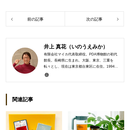
前の記事
次の記事
井上 真花（いのうえみか）
有限会社マイカ代表取締役。PDA博物館の初代
館長。長崎県に生まれ、大阪、東京、三重を
転々とし、現在は東京都台東区に在住。1994年
にHP100LXと出会ったのをきかっけに、フリ
ーライターとして雑誌、書籍などで執筆するよ
うになり、1997年に上京して技術評論社に入
社。その後再び独立し、2001年に「マイカ」を
設立。主な業務は、一般誌や専門誌、業界紙や
関連記事
新聞、Web媒体などBtoCコンテンツ、および広
告やカタログ、導入事例などBtoBコンテンツの
制作。プライベートでは、井上円了哲学塾の第
一期修了生として「哲学カフェ＠神保町」の世
話人、2020年以降は「なごテツ」のオンライン