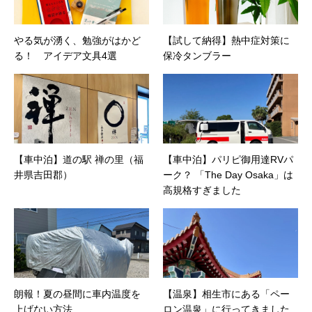
カフェの世話人を務める。趣味は考えること。
やる気が湧く、勉強がはかど
【試して納得】熱中症対策に
る！ アイデア文具4選
保冷タンブラー
【車中泊】道の駅 禅の里（福
【車中泊】パリピ御用達RVパ
井県吉田郡）
ーク？ 「The Day Osaka」は
高規格すぎました
朗報！夏の昼間に車内温度を
【温泉】相生市にある「ペー
上げない方法
ロン温泉」に行ってきました