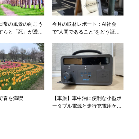
日常の風景の向こう
今月の取材レポート：AI社会
すらと「死」が透け
で“人間であること”をどう証明
いうこと
するか？
で春を満喫
【車旅】車中泊に便利な小型ポ
ータブル電源と走行充電用ケー
ブル