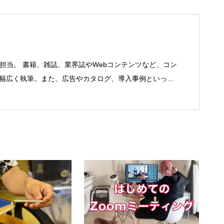
を担当。 書籍、雑誌、業界誌やWebコンテンツなど、コン
で幅広く執筆。また、広告やカタログ、導入事例といった
にも携わる。年間におよそ200件の原稿を執筆。●これま
機器（CPU/DVD・BD・HD DVD/LCD/プリンタなど）、
RP/SFA/SOA/帳票など）、ストレージ
SASなど）、セキュリティ（BIOS/UTM/情報漏えい対策/デザ
制・コンプライアンス/ネットワークセキュリティ/メール
ネットワーク（KVMスイッチ/グループウェア/サーバ/資
ト/ホスティングなど）、その他（.NET/BI/カタログ/各
ートナー取材など）…ほか、多数執筆。●連絡先 メール：
om