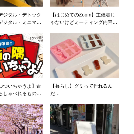
デジタル・デトック
【はじめてのZoom】主催者じ
デジタル・ミニマリ
ゃないけどミーティング内容を
記録したい！
つついちゃうよ】舌
【暮らし】グミって作れるん
らしゃべれるものな
だ…
ろ (´･∀･｀)