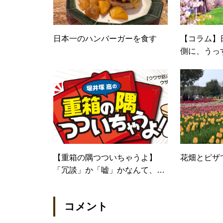
日本一のハンバーガーを食す
【コラム】
側に、うっ
て見えると
【重箱の隅つついちゃうよ】
花畑とピザ
「冗談」か「嘘」かなんて、ど
っちでもいいんだよっ
コメント