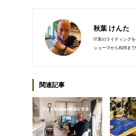
秋葉 けんた
IT系のライティング
シューマからB2Bま
営業支援ツールの制作
での主な仕事 PC/周辺
基幹システム（CRM/E
（SAN/NAS/LTO/
関連記事
スタリカバリ/内部統
セキュリティなど）、
産管理/シンクライアン
種戦略/導入事例/パ
kenta@office-mica.c