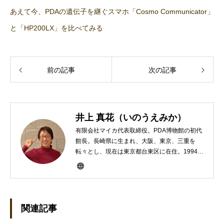
あえて今、PDAの遺伝子を継ぐスマホ「Cosmo Communicator」
と「HP200LX」を比べてみる
前の記事
次の記事
井上 真花（いのうえみか）
有限会社マイカ代表取締役。PDA博物館の初代
館長。長崎県に生まれ、大阪、東京、三重を
転々とし、現在は東京都台東区に在住。1994年
にHP100LXと出会ったのをきかっけに、フリ
ーライターとして雑誌、書籍などで執筆するよ
うになり、1997年に上京して技術評論社に入
社。その後再び独立し、2001年に「マイカ」を
設立。主な業務は、一般誌や専門誌、業界紙や
関連記事
新聞、Web媒体などBtoCコンテンツ、および広