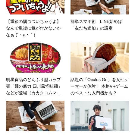
【重箱の隅つついちゃうよ】
簡単スマホ術 LINE始めは
なんで重複に気が付かないか
「友だち追加」の設定
なぁ (´・д・｀)
明星食品のどんぶり型カップ
話題の「Oculus Go」を女性ゲ
麺「麺の底力 四川風怪味麺」
ーマーが体験！ 本格VRゲーム
などが登場（カカクコムマガ
のベストな入門機かも？
ジン）