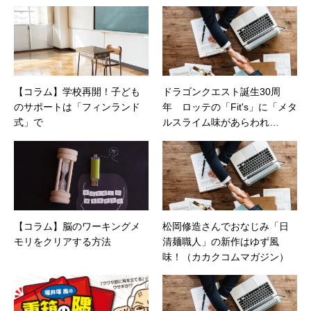
告やカタログ、導入事例などBtoBコンテンツの
制作。プライベートでは、井上円了哲学塾の第
一期修了生として「哲学カフェ＠神保町」の世
話人、2020年以降は「なごテツ」のオンライン
カフェの世話人を務める。趣味は考えること。
【コラム】学校再開！子ども
ドラゴンクエスト誕生30周
のサポートは「フィンランド
年 ロッテの「Fit's」に「メタ
式」で
ルスライム味があらわれ
た！」（カカクコムマガジ
ン）
【コラム】脳のワーキングメ
松岡修造さんでおなじみ「日
モリをクリアする方法
清麺職人」の新作はゆず風
味！（カカクコムマガジン）