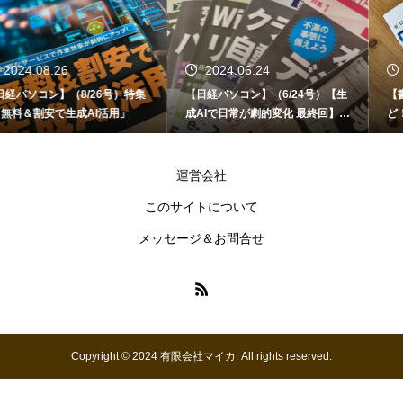
2024.06.24
2024.06.12
【日経パソコン】（6/24号）【生
【書籍】ゼロからはじめる なるほ
成AIで日常が劇的変化 最終回】 A
ど！Copilot活用術（技術評論社）
I時代のアプリケーション／サービ
ス
運営会社
このサイトについて
メッセージ＆お問合せ
Copyright © 2024 有限会社マイカ. All rights reserved.
お問い合わせ