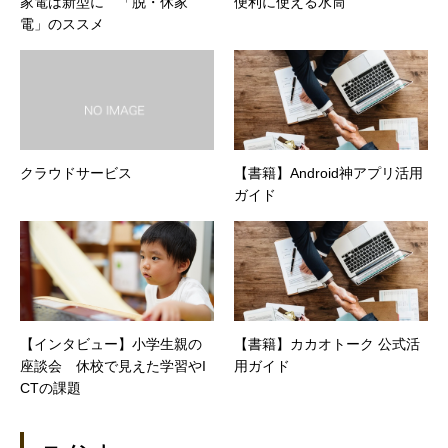
家電は新型に 「脱・休家
便利に使える水筒
電」のススメ
クラウドサービス
【書籍】Android神アプリ活用
ガイド
【インタビュー】小学生親の
【書籍】カカオトーク 公式活
座談会 休校で見えた学習やI
用ガイド
CTの課題