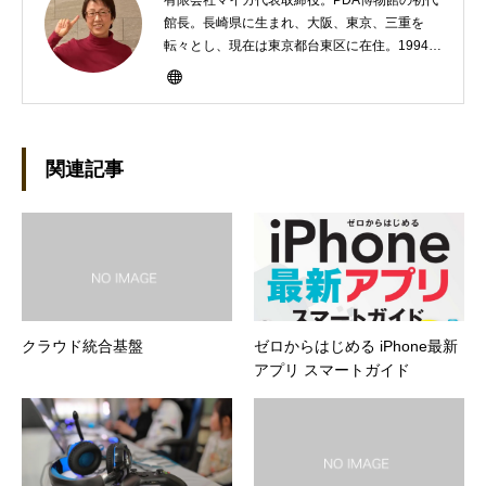
有限会社マイカ代表取締役。PDA博物館の初代
館長。長崎県に生まれ、大阪、東京、三重を
転々とし、現在は東京都台東区に在住。1994年
にHP100LXと出会ったのをきかっけに、フリ
ーライターとして雑誌、書籍などで執筆するよ
うになり、1997年に上京して技術評論社に入
社。その後再び独立し、2001年に「マイカ」を
設立。主な業務は、一般誌や専門誌、業界紙や
関連記事
新聞、Web媒体などBtoCコンテンツ、および広
告やカタログ、導入事例などBtoBコンテンツの
制作。プライベートでは、井上円了哲学塾の第
一期修了生として「哲学カフェ＠神保町」の世
話人、2020年以降は「なごテツ」のオンライン
カフェの世話人を務める。趣味は考えること。
クラウド統合基盤
ゼロからはじめる iPhone最新
アプリ スマートガイド