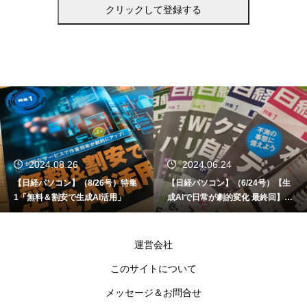
2024.06.24
2024.06.12
【日経パソコン】（6/24号）【生
【書籍】ゼロからはじめる なる
成AIで日常が劇的変化 最終回】 A
ど！Copilot活用術（技術評論社
I時代のアプリケーション／サービ
ス
運営会社
このサイトについて
メッセージ＆お問合せ