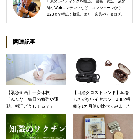
IT系のライティングを担当。 書籍、雑誌、業界
誌やWebコンテンツなど、コンシューマから
B2Bまで幅広く執筆。また、広告やカタログ、
導入事例といった営業支援ツールの制作にも携
わる。年間におよそ200件の原稿を執筆。●これ
までの主な仕事 PC/周辺機器（CPU/DVD・
BD・HD DVD/LCD/プリンタなど）、基幹シス
関連記事
テム（CRM/ERP/SFA/SOA/帳票など）、ストレ
ージ（SAN/NAS/LTO/SASなど）、セキュリテ
ィ（BIOS/UTM/情報漏えい対策/デザスタリカバ
リ/内部統制・コンプライアンス/ネットワーク
セキュリティ/メールセキュリティなど）、ネッ
トワーク（KVMスイッチ/グループウェア/サー
バ/資産管理/シンクライアント/ホスティングな
【緊急企画】一斉休校！
【日経クロストレンド】耳を
ど）、その他（.NET/BI/カタログ/各種戦略/導入
「みんな、毎日の勉強や運
ふさがないイヤホン、JBL2機
事例/パートナー取材など）…ほか、多数執筆。
●連絡先 メール：kenta@office-mica.com
動、料理どうしてる？」
種を1カ月使い比べてみました