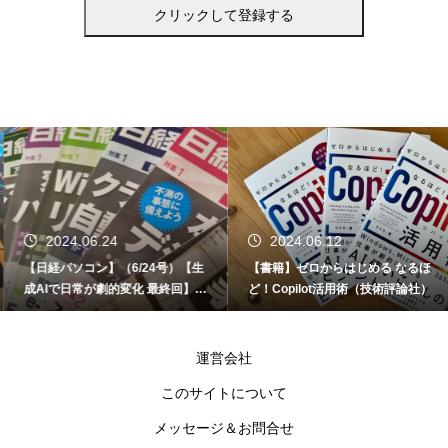
2024.06.24
2024.06.12
【日経パソコン】（6/24号）【生
【書籍】ゼロからはじめる なるほ
成AIで日常が劇的変化 最終回】 A
ど！Copilot活用術（技術評論社）
I時代のアプリケーション／サービ
ス
運営会社
このサイトについて
メッセージ＆お問合せ