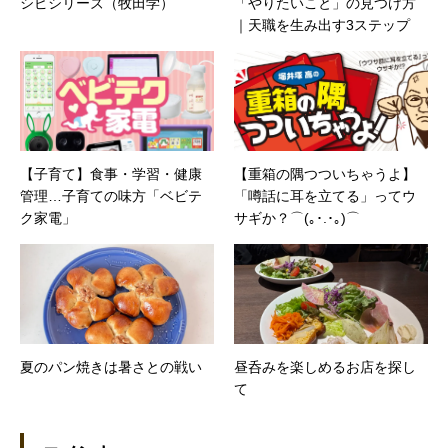
シピシリーズ（牧田学）
「やりたいこと」の見つけ方
｜天職を生み出す3ステップ
【子育て】食事・学習・健康
【重箱の隅つついちゃうよ】
管理…子育ての味方「ベビテ
「噂話に耳を立てる」ってウ
ク家電」
サギか？⌒(｡･.･｡)⌒
夏のパン焼きは暑さとの戦い
昼呑みを楽しめるお店を探し
て