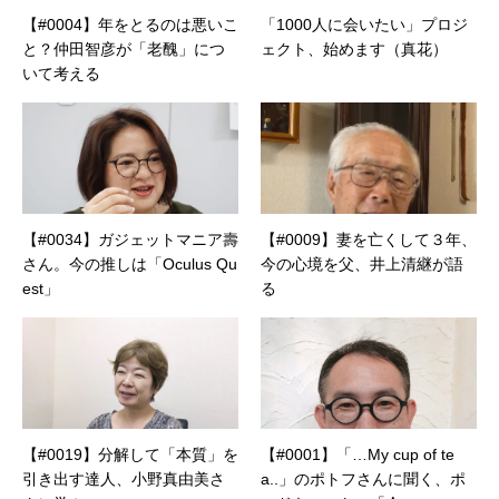
【#0004】年をとるのは悪いこ
「1000人に会いたい」プロジ
と？仲田智彦が「老醜」につ
ェクト、始めます（真花）
いて考える
【#0034】ガジェットマニア壽
【#0009】妻を亡くして３年、
さん。今の推しは「Oculus Qu
今の心境を父、井上清継が語
est」
る
【#0019】分解して「本質」を
【#0001】「…My cup of te
引き出す達人、小野真由美さ
a..」のポトフさんに聞く、ポ