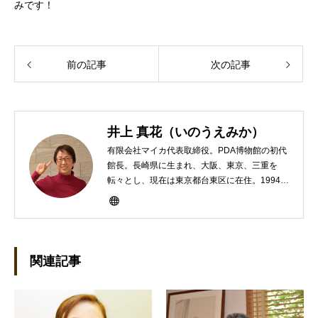
みです！
前の記事
次の記事
井上 真花（いのうえみか）
有限会社マイカ代表取締役。PDA博物館の初代
館長。長崎県に生まれ、大阪、東京、三重を
転々とし、現在は東京都台東区に在住。1994年
にHP100LXと出会ったのをきかっけに、フリ
ーライターとして雑誌、書籍などで執筆するよ
うになり、1997年に上京して技術評論社に入
社。その後再び独立し、2001年に「マイカ」を
設立。主な業務は、一般誌や専門誌、業界紙や
関連記事
新聞、Web媒体などBtoCコンテンツ、および広
告やカタログ、導入事例などBtoBコンテンツの
制作。プライベートでは、井上円了哲学塾の第
一期修了生として「哲学カフェ＠神保町」の世