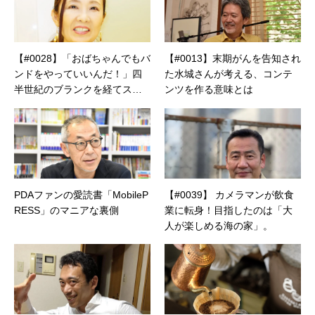
話人、2020年以降は「なごテツ」のオンライン
カフェの世話人を務める。趣味は考えること。
【#0028】「おばちゃんでもバ
【#0013】末期がんを告知され
ンドをやっていいんだ！」四
た水城さんが考える、コンテ
半世紀のブランクを経てステ
ンツを作る意味とは
ージに立つ美魔女、こゆさん
登場
PDAファンの愛読書「MobileP
【#0039】 カメラマンが飲食
RESS」のマニアな裏側
業に転身！目指したのは「大
人が楽しめる海の家」。