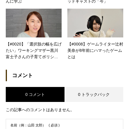
んに学ぶ
ッドキャストの「今」
【#0020】「選択肢の幅を広げ
【#0008】ゲームライター辻村
たい」ワーキングマザー黒川
美奈が8年前にハマったゲーム
富士子さんの子育てポリシー
とは
とは
コメント
0 コメント
0 トラックバック
この記事へのコメントはありません。
名前（例：山田 太郎）
( 必須 )