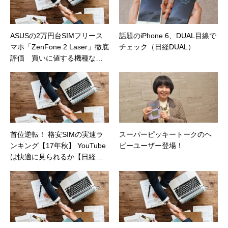
ASUSの2万円台SIMフリース
話題のiPhone 6、DUAL目線で
マホ「ZenFone 2 Laser」徹底
チェック（日経DUAL）
評価 買いに値する機種なの
か？（日経トレンディネッ
ト）
首位逆転！ 格安SIMの実速ラ
スーパーピッキートークのヘ
ンキング【17年秋】 YouTube
ビーユーザー登場！
は快適に見られるか【日経ト
レンディネット】