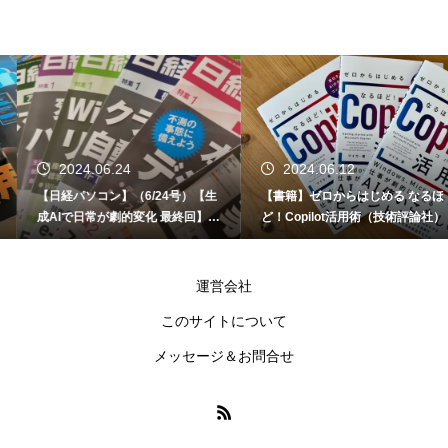
2024.06.24
2024.06.12
【日経パソコン】（6/24号）【生
【書籍】ゼロからはじめる なるほ
成AIで日常が劇的変化 最終回】 A
ど！Copilot活用術（技術評論社）
I時代のアプリケーション／サービ
ス
運営会社
このサイトについて
メッセージ＆お問合せ