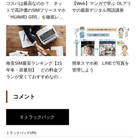
コスパは最高なのか？ ネッ
【Web】マンガで学ぶ OLアリ
トで高評価のSIMフリースマホ
サの最新デジタル用語講座
「HUAWEI GR5」を徹底レビ
ュー（日経トレンディネッ
ト）
格安SIM最安ランキング【15
簡単スマホ術 LINEで写真を
年冬・容量別】 どの料金プ
管理しよう
ランが安くておすすめなのか
（日経トレンディネット）
コメント
0 トラックバック
トラックバックURL