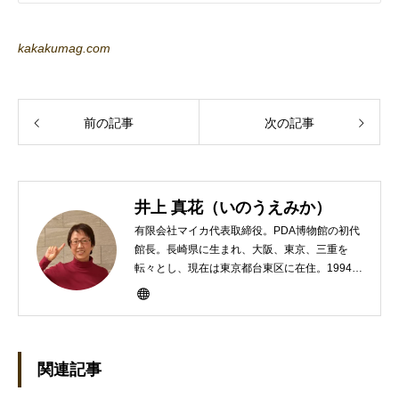
kakakumag.com
前の記事
次の記事
井上 真花（いのうえみか）
有限会社マイカ代表取締役。PDA博物館の初代
館長。長崎県に生まれ、大阪、東京、三重を
転々とし、現在は東京都台東区に在住。1994年
にHP100LXと出会ったのをきかっけに、フリ
ーライターとして雑誌、書籍などで執筆するよ
うになり、1997年に上京して技術評論社に入
社。その後再び独立し、2001年に「マイカ」を
設立。主な業務は、一般誌や専門誌、業界紙や
関連記事
新聞、Web媒体などBtoCコンテンツ、および広