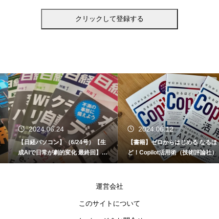
2024.06.24
2024.06.12
【日経パソコン】（6/24号）【生
【書籍】ゼロからはじめる なるほ
成AIで日常が劇的変化 最終回】 A
ど！Copilot活用術（技術評論社）
I時代のアプリケーション／サービ
ス
運営会社
このサイトについて