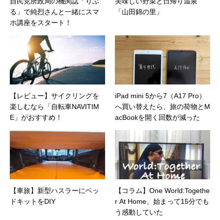
自民党所政局の機関誌「りぶ
美味しい野菜と日帰り温泉
る」で純烈さんと一緒にスマ
「山田錦の里」
ホ講座をスタート！
【レビュー】サイクリングを
iPad mini 5から7（A17 Pro）
楽しむなら「自転車NAVITIM
へ買い替えたら、旅の荷物とM
E」がおすすめ！
acBookを開く回数が減った
【車旅】新型ハスラーにベッ
【コラム】One World:Togethe
ドキットをDIY
r At Home、始まって15分でも
う感動していた