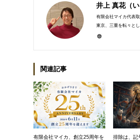
井上 真花（
有限会社マイカ代表取
東京、三重を転々とし、
ったのをきかっけに、
なり、1997年に上
イカ」を設立。主な業
BtoCコンテンツ、お
関連記事
作。プライベートでは
神保町」の世話人、2
務める。趣味は考える
有限会社マイカ、創立25周年を
排除は、記