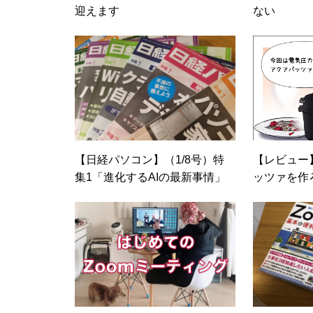
迎えます
ない
【日経パソコン】（1/8号）特
【レビュー
集1「進化するAIの最新事情」
ッツァを作