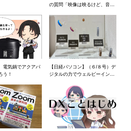
の質問「映像は映るけど、音声
が全く聞こえない」に答えま
す。
】電気鍋でアクアパ
【日経パソコン】（６/８号）デ
ろう！
ジタルの力でウェルビーイング
（第５回）目と耳の衰えをテク
ノロジーで補う