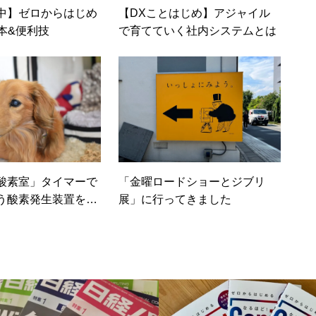
中】ゼロからはじめ
【DXことはじめ】アジャイル
基本&便利技
で育てていく社内システムとは
酸素室」タイマーで
「金曜ロードショーとジブリ
う酸素発生装置を、
展」に行ってきました
Botを使ってほぼ稼働さ
法