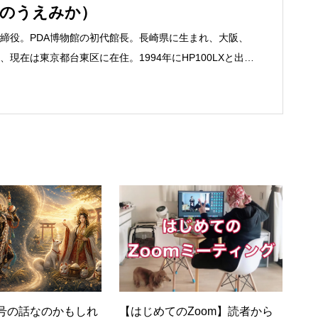
いのうえみか）
締役。PDA博物館の初代館長。長崎県に生まれ、大阪、
現在は東京都台東区に在住。1994年にHP100LXと出会
フリーライターとして雑誌、書籍などで執筆するように
京して技術評論社に入社。その後再び独立し、2001年に「マ
務は、一般誌や専門誌、業界紙や新聞、Web媒体など
よび広告やカタログ、導入事例などBtoBコンテンツの制
、井上円了哲学塾の第一期修了生として「哲学カフェ＠
020年以降は「なごテツ」のオンラインカフェの世話人を
こと。
号の話なのかもしれ
【はじめてのZoom】読者から