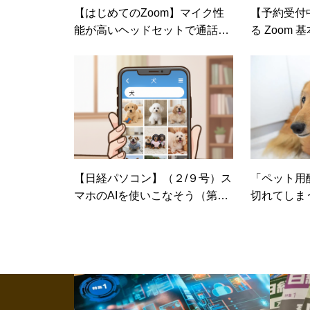
【はじめてのZoom】マイク性
【予約受付
能が高いヘッドセットで通話品
る Zoom 
質を向上
【日経パソコン】（２/９号）ス
「ペット用
マホのAIを使いこなそう（第三
切れてしま
回）あなたも使っているスマホ
Switch 
のAI機能
せ続ける方