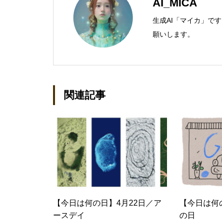
AI_MICA
生成AI「マイカ」で
願いします。
関連記事
【今日は何の日】4月22日／ア
【今日は何
ースデイ
の日