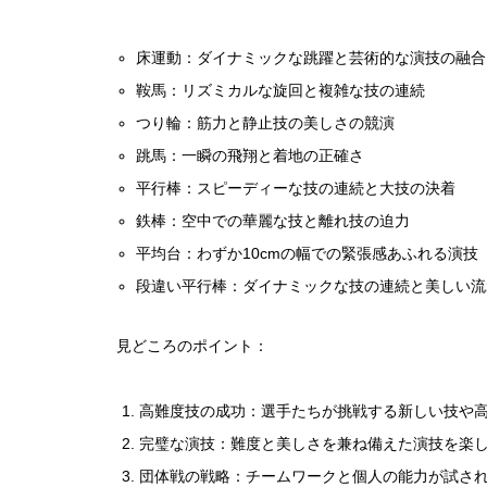
床運動：ダイナミックな跳躍と芸術的な演技の融合
鞍馬：リズミカルな旋回と複雑な技の連続
つり輪：筋力と静止技の美しさの競演
跳馬：一瞬の飛翔と着地の正確さ
平行棒：スピーディーな技の連続と大技の決着
鉄棒：空中での華麗な技と離れ技の迫力
平均台：わずか10cmの幅での緊張感あふれる演技
段違い平行棒：ダイナミックな技の連続と美しい流
見どころのポイント：
高難度技の成功：選手たちが挑戦する新しい技や
完璧な演技：難度と美しさを兼ね備えた演技を楽
団体戦の戦略：チームワークと個人の能力が試さ