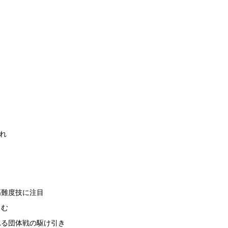
れ
高難度技に注目
しむ
れる団体戦の駆け引き