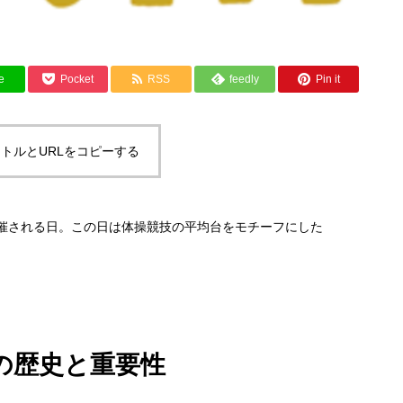
e
Pocket
RSS
feedly
Pin it
トルとURLをコピーする
が開催される日。この日は体操競技の平均台をモチーフにした
の歴史と重要性